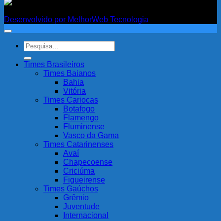
Fanatismo
Desenvolvido por MelhorWeb Tecnologia
Pesquisar
por:
Times Brasileiros
Times Baianos
Bahia
Vitória
Times Cariocas
Botafogo
Flamengo
Fluminense
Vasco da Gama
Times Catarinenses
Avaí
Chapecoense
Criciúma
Figueirense
Times Gaúchos
Grêmio
Juventude
Internacional