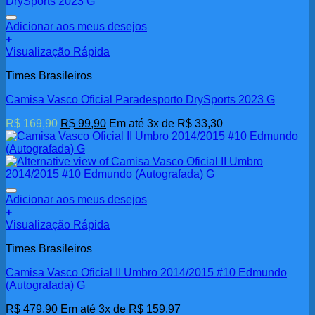
Adicionar aos meus desejos
+
Visualização Rápida
Times Brasileiros
Camisa Vasco Oficial Paradesporto DrySports 2023 G
O
O
R$
169,90
R$
99,90
Em até 3x de
R$
33,30
preço
preço
original
atual
era:
é:
R$ 169,90.
R$ 99,90.
Adicionar aos meus desejos
+
Visualização Rápida
Times Brasileiros
Camisa Vasco Oficial II Umbro 2014/2015 #10 Edmundo
(Autografada) G
R$
479,90
Em até 3x de
R$
159,97