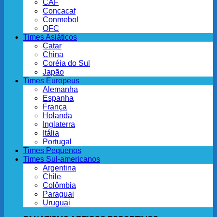
CAF
Concacaf
Conmebol
OFC
Times Asiáticos
Catar
China
Coréia do Sul
Japão
Times Europeus
Alemanha
Espanha
França
Holanda
Inglaterra
Itália
Portugal
Times Pequenos
Times Sul-americanos
Argentina
Chile
Colômbia
Paraguai
Uruguai