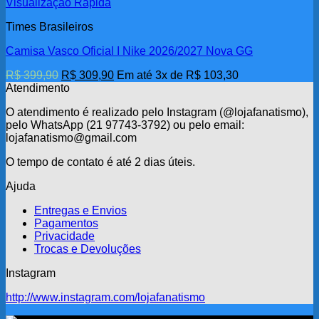
Visualização Rápida
Times Brasileiros
Camisa Vasco Oficial I Nike 2026/2027 Nova GG
O
O
R$
399,90
R$
309,90
Em até 3x de
R$
103,30
preço
preço
Atendimento
original
atual
O atendimento é realizado pelo Instagram (@lojafanatismo),
era:
é:
pelo WhatsApp (21 97743-3792) ou pelo email:
R$ 399,90.
R$ 309,90.
lojafanatismo@gmail.com
O tempo de contato é até 2 dias úteis.
Ajuda
Entregas e Envios
Pagamentos
Privacidade
Trocas e Devoluções
Instagram
http://www.instagram.com/lojafanatismo