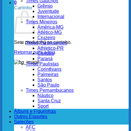
Times Gaúchos
0
Grêmio
Carrinho
Juventude
Internacional
Times Mineiros
América-MG
Atlético-MG
Cruzeiro
Sem produto(s) no carrinho.
Times Paranaenses
Athletico-PR
Retornar para a loja
Coritiba
Paraná
Times Paulistas
Corinthians
Palmeiras
Santos
São Paulo
Times Pernambucanos
Náutico
Santa Cruz
Sport
Álbuns e Figurinhas
Outros Esportes
Seleções
AFC