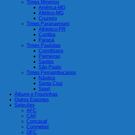
Times Mineiros
América-MG
Atlético-MG
Cruzeiro
Times Paranaenses
Athletico-PR
Coritiba
Paraná
Times Paulistas
Corinthians
Palmeiras
Santos
São Paulo
Times Pernambucanos
Náutico
Santa Cruz
Sport
Álbuns e Figurinhas
Outros Esportes
Seleções
AFC
CAF
Concacaf
Conmebol
OFC