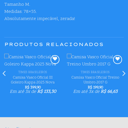
Tamanho M.
Medidas: 78×55.
Absolutamente impecável, zerada!
PRODUTOS RELACIONADOS
Adicionar
Adicionar
aos meus
aos meus
TIMES BRASILEIROS
TIMES BRASILEIROS
desejos
desejos
Camisa Vasco Oficial III
Camisa Vasco Oficial Treino
Goleiro Kappa 2025 Nova
Umbro 2017 G
R$
399,90
R$
199,90
Em até 3x de
R$
133,30
Em até 3x de
R$
66,63