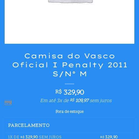
Camisa do Vasco
Oficial I Penalty 2011
S/Nº M
329,90
R$
Em até 3x de
109,97
sem juros
R$
Fora de estoque
PARCELAMENTO
1X DE
329,90
SEM JUROS
329,90
R$
R$