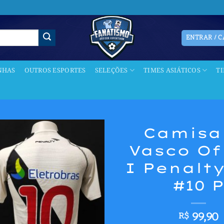
ENTRAR / 
NHAS
OUTROS ESPORTES
SELEÇÕES
TIMES ASIÁTICOS
T
Camisa
Vasco Of
Adicionar
aos meus
I Penalty
desejos
#10 
99,90
R$