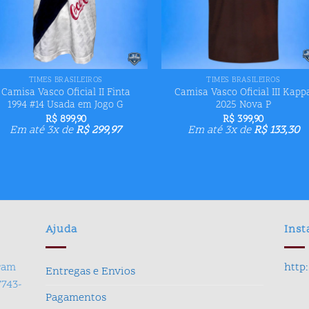
+
+
TIMES BRASILEIROS
TIMES BRASILEIROS
Camisa Vasco Oficial II Finta
Camisa Vasco Oficial III Kapp
1994 #14 Usada em Jogo G
2025 Nova P
R$
899,90
R$
399,90
Em até 3x de
R$
299,97
Em até 3x de
R$
133,30
Ajuda
Ins
gram
http
Entregas e Envios
7743-
Pagamentos