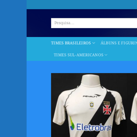
Skip
to
content
Pesquisar
por:
TIMES BRASILEIROS
ÁLBUNS E FIGURI
TIMES SUL-AMERICANOS