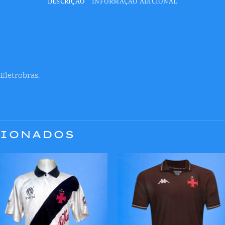
DESCRIÇÃO
INFORMAÇÃO ADICIONAL
Eletrobras.
CIONADOS
Adicionar
Adicion
aos meus
aos me
desejos
desejo