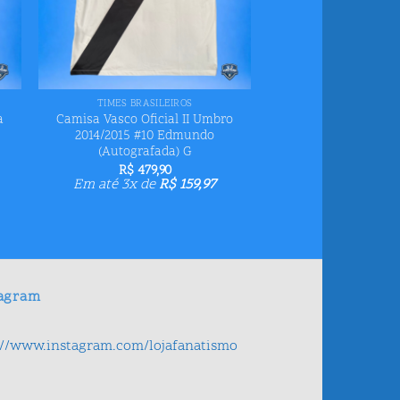
+
TIMES BRASILEIROS
a
Camisa Vasco Oficial II Umbro
2014/2015 #10 Edmundo
(Autografada) G
R$
479,90
Em até 3x de
R$
159,97
tagram
://www.instagram.com/lojafanatismo