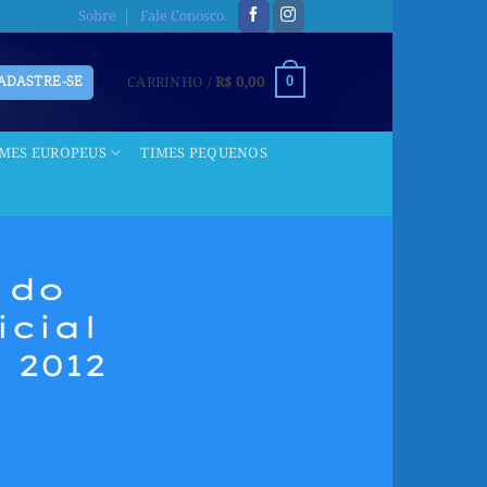
Sobre
Fale Conosco
CARRINHO /
R$
0,00
CADASTRE-SE
0
IMES EUROPEUS
TIMES PEQUENOS
 do
icial
 2012
P