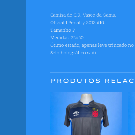
Camisa do C.R. Vasco da Gama.
Oficial I Penalty 2012 #10.
Tamanho P.
Medidas: 75×50.
Ótimo estado, apenas leve trincado no 
Selo holográfico saiu.
PRODUTOS RELA
Adicionar
Adicionar
aos meus
aos meus
desejos
desejos