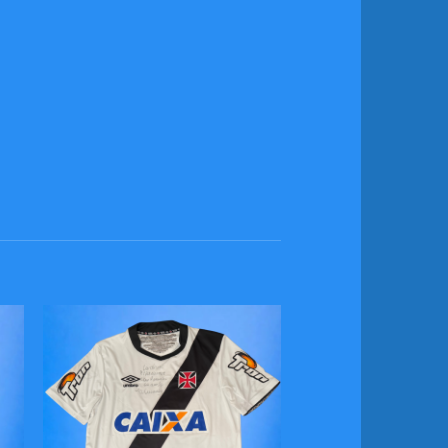
ar
Adicionar
us
aos meus
s
desejos