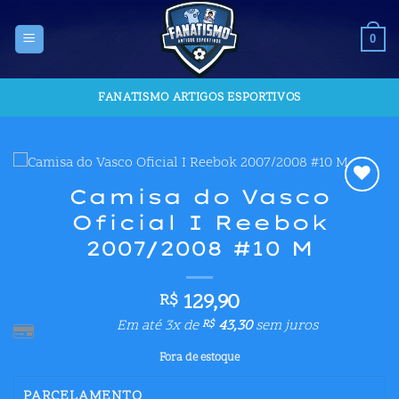
Skip
to
0
content
FANATISMO ARTIGOS ESPORTIVOS
Camisa do Vasco
Adicionar
Oficial I Reebok
aos meus
desejos
2007/2008 #10 M
129,90
R$
Em até 3x de
43,30
sem juros
R$
Fora de estoque
PARCELAMENTO