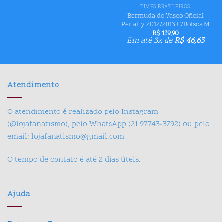
TIMES BRASILEIROS
Bermuda do Vasco Oficial
Penalty 2012/2013 C/Bolsos M
R$
139,90
Em até 3x de
R$
46,63
Atendimento
O atendimento é realizado pelo Instagram
(@lojafanatismo), pelo WhatsApp (21 97743-3792) ou pelo
email: lojafanatismo@gmail.com
O tempo de contato é até 2 dias úteis.
Ajuda