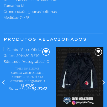
Oficial I Reebok 2007/2008 #10.
Tamanho M.
Ótimo estado, poucas bolinhas.
Medidas: 74×53.
PRODUTOS RELACIONADOS
Adicionar
Adicionar
aos meus
aos meus
desejos
desejos
TIMES BRASILEIROS
Camisa Vasco Oficial II
Umbro 2014/2015 #10
Edmundo (Autografada) G
R$
479,90
Em até 3x de
R$
159,97