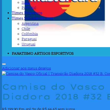
Itália
Portugal
Times Pequenos
Times Sul-americanos
Argentina
Chile
Colômbia
Paraguai
Uruguai
FANATISMO ARTIGOS ESPORTIVOS
Adicionar aos meus desejos
Camisa do Vasco 
Diadora 2018 #32
R$
199,90
Em até 3x de
R$
66,63
sem juros