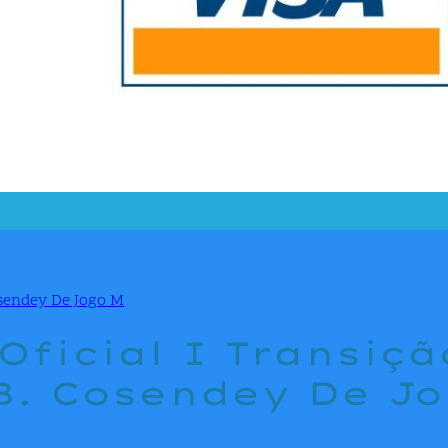
Oficial I Transiçã
 B. Cosendey De J