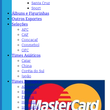
Santa Cruz
Sport
Álbuns e Figurinhas
Outros Esportes
Seleções
AFC
CAF
Concacaf
Conmebol
OFC
Times Asiáticos
Catar
China
Coréia do Sul
Japão
Times Europeus
Alemanha
Espanha
França
Holanda
Inglaterra