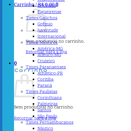
Carrinho /
R$
0,00
0
Criciúma
Figueirense
Times Gaúchos
Grêmio
Juventude
Internacional
Sem produto(s) no carrinho.
Times Mineiros
América-MG
Retornar para a loja
Atlético-MG
Cruzeiro
0
Times Paranaenses
Carrinho
Athletico-PR
Coritiba
Paraná
Times Paulistas
Corinthians
Palmeiras
Sem produto(s) no carrinho.
Santos
São Paulo
Retornar para a loja
Times Pernambucanos
Náutico