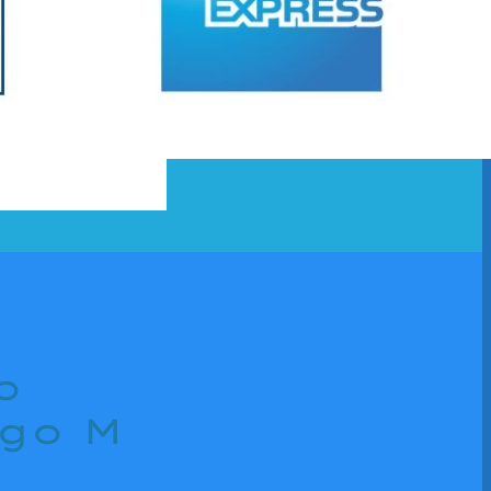
o
ogo M