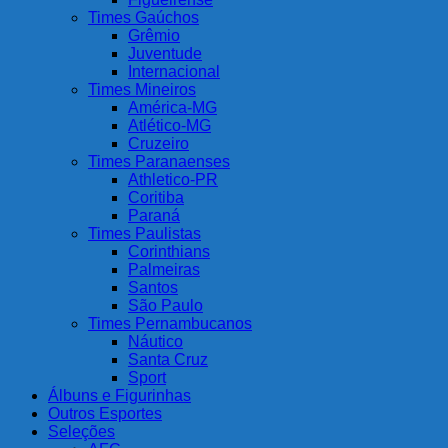
Times Gaúchos
Grêmio
Juventude
Internacional
Times Mineiros
América-MG
Atlético-MG
Cruzeiro
Times Paranaenses
Athletico-PR
Coritiba
Paraná
Times Paulistas
Corinthians
Palmeiras
Santos
São Paulo
Times Pernambucanos
Náutico
Santa Cruz
Sport
Álbuns e Figurinhas
Outros Esportes
Seleções