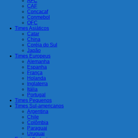
AFC
CAF
Concacaf
Conmebol
OFC
Times Asiáticos
Catar
China
Coréia do Sul
Japão
Times Europeus
Alemanha
Espanha
França
Holanda
Inglaterra
Itália
Portugal
Times Pequenos
Times Sul-americanos
Argentina
Chile
Colômbia
Paraguai
Uruguai