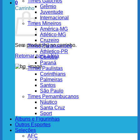
Times Gaúchos
0
Grêmio
Carrinho
Juventude
Internacional
Times Mineiros
América-MG
Atlético-MG
Cruzeiro
Sem produto(s) no carrinho.
Times Paranaenses
Athletico-PR
Retornar para a loja
Coritiba
Paraná
Times Paulistas
Corinthians
Palmeiras
Santos
São Paulo
Times Pernambucanos
Náutico
Santa Cruz
Sport
Álbuns e Figurinhas
Outros Esportes
Seleções
AFC