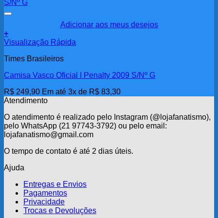
Adicionar aos meus desejos
+
Visualização Rápida
Times Brasileiros
Camisa Vasco Oficial I Penalty 2009 S/Nº G
R$
249,90
Em até 3x de
R$
83,30
Atendimento
O atendimento é realizado pelo Instagram (@lojafanatismo),
pelo WhatsApp (21 97743-3792) ou pelo email:
lojafanatismo@gmail.com
O tempo de contato é até 2 dias úteis.
Ajuda
Entregas e Envios
Pagamentos
Privacidade
Trocas e Devoluções