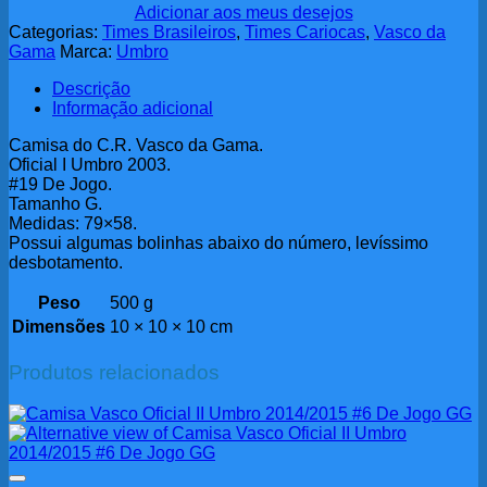
Adicionar aos meus desejos
Categorias:
Times Brasileiros
,
Times Cariocas
,
Vasco da
Gama
Marca:
Umbro
Descrição
Informação adicional
Camisa do C.R. Vasco da Gama.
Oficial I Umbro 2003.
#19 De Jogo.
Tamanho G.
Medidas: 79×58.
Possui algumas bolinhas abaixo do número, levíssimo
desbotamento.
Peso
500 g
Dimensões
10 × 10 × 10 cm
Produtos relacionados