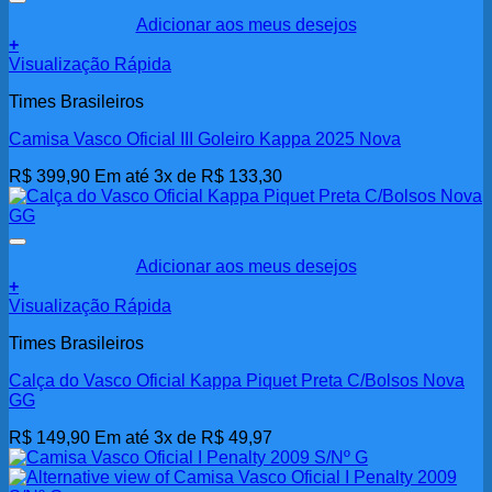
Adicionar aos meus desejos
+
Este
Visualização Rápida
produto
Times Brasileiros
tem
várias
Camisa Vasco Oficial III Goleiro Kappa 2025 Nova
variantes.
As
R$
399,90
Em até 3x de
R$
133,30
opções
podem
ser
escolhidas
na
Adicionar aos meus desejos
página
+
do
Visualização Rápida
produto
Times Brasileiros
Calça do Vasco Oficial Kappa Piquet Preta C/Bolsos Nova
GG
R$
149,90
Em até 3x de
R$
49,97