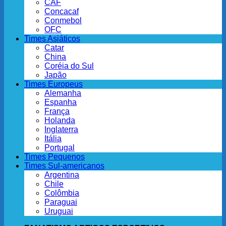
CAF
Concacaf
Conmebol
OFC
Times Asiáticos
Catar
China
Coréia do Sul
Japão
Times Europeus
Alemanha
Espanha
França
Holanda
Inglaterra
Itália
Portugal
Times Pequenos
Times Sul-americanos
Argentina
Chile
Colômbia
Paraguai
Uruguai