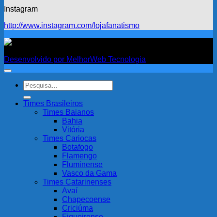
Instagram
http://www.instagram.com/lojafanatismo
Fanatismo
Desenvolvido por MelhorWeb Tecnologia
Pesquisar
por:
Times Brasileiros
Times Baianos
Bahia
Vitória
Times Cariocas
Botafogo
Flamengo
Fluminense
Vasco da Gama
Times Catarinenses
Avaí
Chapecoense
Criciúma
Figueirense