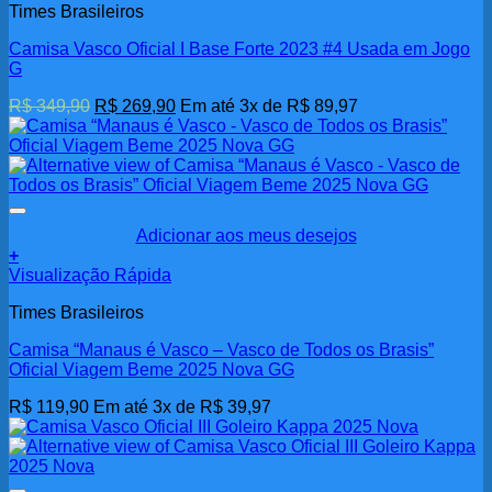
Times Brasileiros
Camisa Vasco Oficial I Base Forte 2023 #4 Usada em Jogo
G
O
O
R$
349,90
R$
269,90
Em até 3x de
R$
89,97
preço
preço
original
atual
era:
é:
R$ 349,90.
R$ 269,90.
Adicionar aos meus desejos
+
Visualização Rápida
Times Brasileiros
Camisa “Manaus é Vasco – Vasco de Todos os Brasis”
Oficial Viagem Beme 2025 Nova GG
R$
119,90
Em até 3x de
R$
39,97