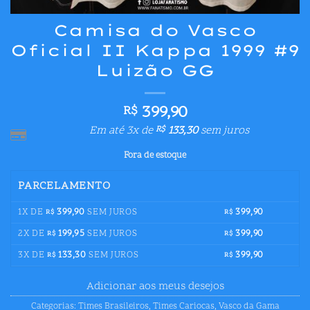
Camisa do Vasco
Oficial II Kappa 1999 #9
Luizão GG
399,90
R$
Em até 3x de
133,30
sem juros
R$
Fora de estoque
PARCELAMENTO
1X DE
399,90
SEM JUROS
399,90
R$
R$
2X DE
199,95
SEM JUROS
399,90
R$
R$
3X DE
133,30
SEM JUROS
399,90
R$
R$
Adicionar aos meus desejos
Categorias:
Times Brasileiros
,
Times Cariocas
,
Vasco da Gama