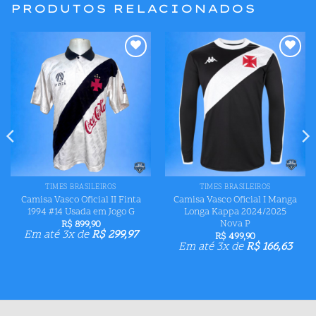
PRODUTOS RELACIONADOS
Adicionar
Adicionar
aos meus
aos meus
desejos
desejos
TIMES BRASILEIROS
TIMES BRASILEIROS
Camisa Vasco Oficial II Finta
Camisa Vasco Oficial I Manga
1994 #14 Usada em Jogo G
Longa Kappa 2024/2025
Nova P
R$
899,90
Em até 3x de
R$
299,97
R$
499,90
Em até 3x de
R$
166,63