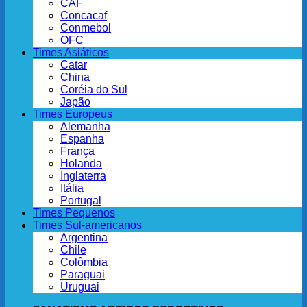
CAF
Concacaf
Conmebol
OFC
Times Asiáticos
Catar
China
Coréia do Sul
Japão
Times Europeus
Alemanha
Espanha
França
Holanda
Inglaterra
Itália
Portugal
Times Pequenos
Times Sul-americanos
Argentina
Chile
Colômbia
Paraguai
Uruguai