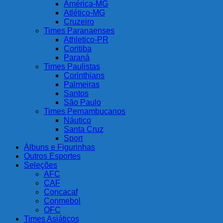
América-MG
Atlético-MG
Cruzeiro
Times Paranaenses
Athletico-PR
Coritiba
Paraná
Times Paulistas
Corinthians
Palmeiras
Santos
São Paulo
Times Pernambucanos
Náutico
Santa Cruz
Sport
Álbuns e Figurinhas
Outros Esportes
Seleções
AFC
CAF
Concacaf
Conmebol
OFC
Times Asiáticos