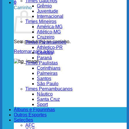
Times Gaúchos
0
Grêmio
Carrinho
Juventude
Internacional
Times Mineiros
América-MG
Atlético-MG
Cruzeiro
Sem produto(s) no carrinho.
Times Paranaenses
Athletico-PR
Retornar para a loja
Coritiba
Paraná
Times Paulistas
Corinthians
Palmeiras
Santos
São Paulo
Times Pernambucanos
Náutico
Santa Cruz
Sport
Álbuns e Figurinhas
Outros Esportes
Seleções
AFC