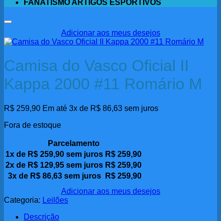
FANATISMO ARTIGOS ESPORTIVOS
Adicionar aos meus desejos
Camisa do Vasco Oficial II
Kappa 2000 #11 Romário M
R$
259,90
Em até 3x de
R$
86,63
sem juros
Fora de estoque
Parcelamento
1x de
R$
259,90
sem juros
R$
259,90
2x de
R$
129,95
sem juros
R$
259,90
3x de
R$
86,63
sem juros
R$
259,90
Adicionar aos meus desejos
Categoria:
Leilões
Descrição