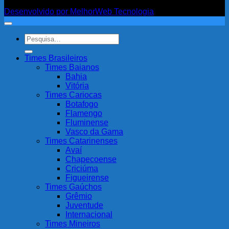
Fanatismo
Desenvolvido por MelhorWeb Tecnologia
Pesquisar
por:
Times Brasileiros
Times Baianos
Bahia
Vitória
Times Cariocas
Botafogo
Flamengo
Fluminense
Vasco da Gama
Times Catarinenses
Avaí
Chapecoense
Criciúma
Figueirense
Times Gaúchos
Grêmio
Juventude
Internacional
Times Mineiros