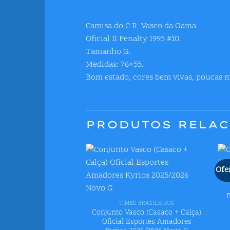
Camisa do C.R. Vasco da Gama.
Oficial II Penalty 1995 #10.
Tamanho G.
Medidas: 76×55.
Bom estado, cores bem vivas, poucas m
PRODUTOS RELA
Ofe
Adicionar
aos meus
+
desejos
P
TIMES BRASILEIROS
Conjunto Vasco (Casaco + Calça)
Oficial Esportes Amadores