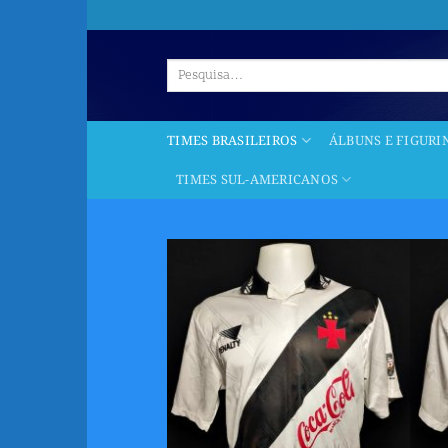
Skip
to
content
Pesquisar
por:
TIMES BRASILEIROS
ÁLBUNS E FIGURI
TIMES SUL-AMERICANOS