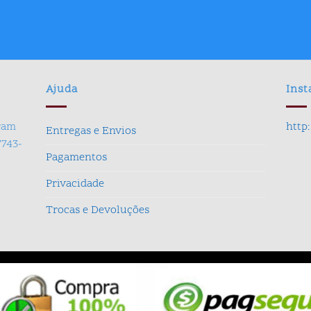
R$ 169,90.
R$ 99,90.
Ajuda
Ins
gram
http
Entregas e Envios
7743-
Pagamentos
Privacidade
Trocas e Devoluções