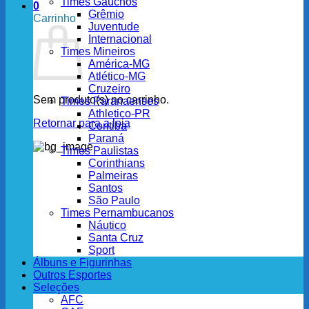
Times Gaúchos
0
Grêmio
Carrinho
Juventude
Internacional
Times Mineiros
América-MG
Atlético-MG
Cruzeiro
Sem produto(s) no carrinho.
Times Paranaenses
Athletico-PR
Retornar para a loja
Coritiba
Paraná
Times Paulistas
Corinthians
Palmeiras
Santos
São Paulo
Times Pernambucanos
Náutico
Santa Cruz
Sport
Álbuns e Figurinhas
Outros Esportes
Seleções
AFC