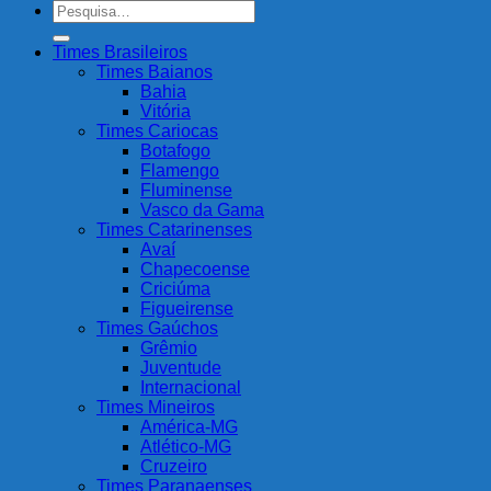
Pesquisar
por:
Times Brasileiros
Times Baianos
Bahia
Vitória
Times Cariocas
Botafogo
Flamengo
Fluminense
Vasco da Gama
Times Catarinenses
Avaí
Chapecoense
Criciúma
Figueirense
Times Gaúchos
Grêmio
Juventude
Internacional
Times Mineiros
América-MG
Atlético-MG
Cruzeiro
Times Paranaenses