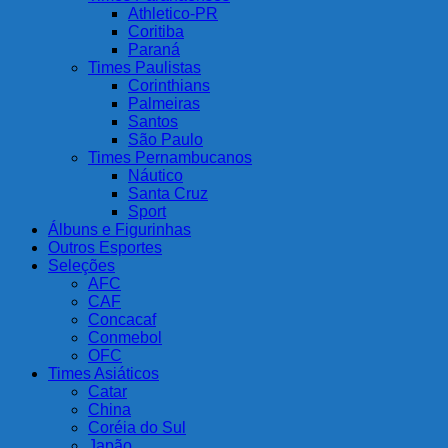
Athletico-PR
Coritiba
Paraná
Times Paulistas
Corinthians
Palmeiras
Santos
São Paulo
Times Pernambucanos
Náutico
Santa Cruz
Sport
Álbuns e Figurinhas
Outros Esportes
Seleções
AFC
CAF
Concacaf
Conmebol
OFC
Times Asiáticos
Catar
China
Coréia do Sul
Japão