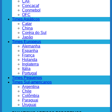
CAF
Concacaf
Conmebol
OFC
Times Asiáticos
Catar
China
Coréia do Sul
Japão
Times Europeus
Alemanha
Espanha
França
Holanda
Inglaterra
Itália
Portugal
Times Pequenos
Times Sul-americanos
Argentina
Chile
Colômbia
Paraguai
Uruguai