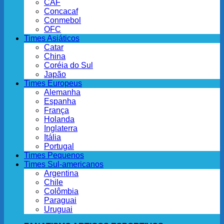
CAF
Concacaf
Conmebol
OFC
Times Asiáticos
Catar
China
Coréia do Sul
Japão
Times Europeus
Alemanha
Espanha
França
Holanda
Inglaterra
Itália
Portugal
Times Pequenos
Times Sul-americanos
Argentina
Chile
Colômbia
Paraguai
Uruguai