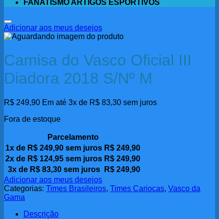
FANATISMO ARTIGOS ESPORTIVOS
Adicionar aos meus desejos
Camisa do Vasco Oficial III
Diadora 2018 S/Nº M
R$
249,90
Em até 3x de
R$
83,30
sem juros
Fora de estoque
Parcelamento
1x de
R$
249,90
sem juros
R$
249,90
2x de
R$
124,95
sem juros
R$
249,90
3x de
R$
83,30
sem juros
R$
249,90
Adicionar aos meus desejos
Categorias:
Times Brasileiros
,
Times Cariocas
,
Vasco da
Gama
Descrição