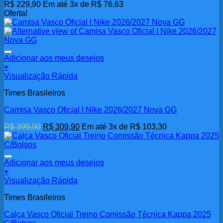
R$
229,90
Em até 3x de
R$
76,63
Oferta!
Adicionar aos meus desejos
+
Visualização Rápida
Times Brasileiros
Camisa Vasco Oficial I Nike 2026/2027 Nova GG
O
O
R$
399,90
R$
309,90
Em até 3x de
R$
103,30
preço
preço
original
atual
era:
é:
R$ 399,90.
R$ 309,90.
Adicionar aos meus desejos
+
Visualização Rápida
Times Brasileiros
Calça Vasco Oficial Treino Comissão Técnica Kappa 2025