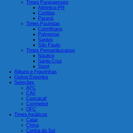
Times Paranaenses
Athletico-PR
Coritiba
Paraná
Times Paulistas
Corinthians
Palmeiras
Santos
São Paulo
Times Pernambucanos
Náutico
Santa Cruz
Sport
Álbuns e Figurinhas
Outros Esportes
Seleções
AFC
CAF
Concacaf
Conmebol
OFC
Times Asiáticos
Catar
China
Coréia do Sul