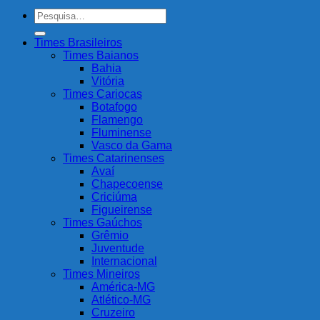
Pesquisar
por:
Times Brasileiros
Times Baianos
Bahia
Vitória
Times Cariocas
Botafogo
Flamengo
Fluminense
Vasco da Gama
Times Catarinenses
Avaí
Chapecoense
Criciúma
Figueirense
Times Gaúchos
Grêmio
Juventude
Internacional
Times Mineiros
América-MG
Atlético-MG
Cruzeiro