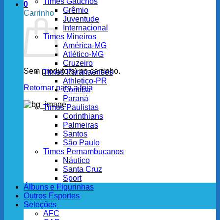
Times Gaúchos
0
Grêmio
Carrinho
Juventude
Internacional
Times Mineiros
América-MG
Atlético-MG
Cruzeiro
Sem produto(s) no carrinho.
Times Paranaenses
Athletico-PR
Retornar para a loja
Coritiba
Paraná
Times Paulistas
Corinthians
Palmeiras
Santos
São Paulo
Times Pernambucanos
Náutico
Santa Cruz
Sport
Álbuns e Figurinhas
Outros Esportes
Seleções
AFC