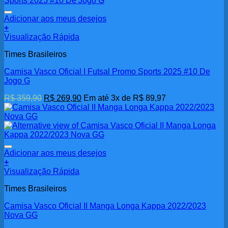
Adicionar aos meus desejos
+
Visualização Rápida
Times Brasileiros
Camisa Vasco Oficial I Futsal Promo Sports 2025 #10 De
Jogo G
O
O
R$
359,90
R$
269,90
Em até 3x de
R$
89,97
preço
preço
original
atual
era:
é:
R$ 359,90.
R$ 269,90.
Adicionar aos meus desejos
+
Visualização Rápida
Times Brasileiros
Camisa Vasco Oficial II Manga Longa Kappa 2022/2023
Nova GG