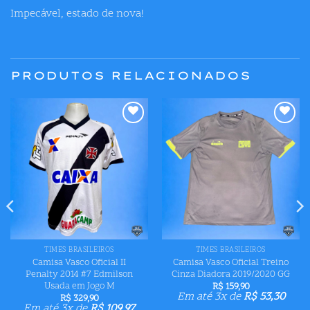
Impecável, estado de nova!
PRODUTOS RELACIONADOS
Adicionar
Adicionar
aos meus
aos meus
desejos
desejos
TIMES BRASILEIROS
TIMES BRASILEIROS
Camisa Vasco Oficial II
Camisa Vasco Oficial Treino
Penalty 2014 #7 Edmilson
Cinza Diadora 2019/2020 GG
Usada em Jogo M
R$
159,90
Em até 3x de
R$
53,30
R$
329,90
Em até 3x de
R$
109,97