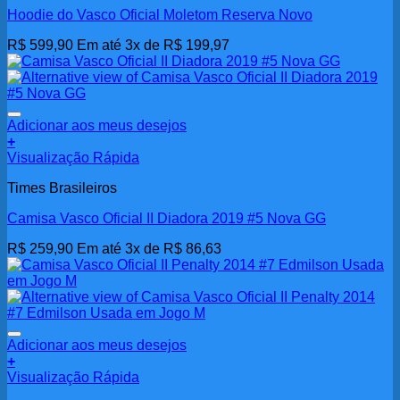
várias
Hoodie do Vasco Oficial Moletom Reserva Novo
variantes.
As
R$
599,90
Em até 3x de
R$
199,97
opções
podem
ser
escolhidas
na
Adicionar aos meus desejos
página
+
do
Visualização Rápida
produto
Times Brasileiros
Camisa Vasco Oficial II Diadora 2019 #5 Nova GG
R$
259,90
Em até 3x de
R$
86,63
Adicionar aos meus desejos
+
Visualização Rápida