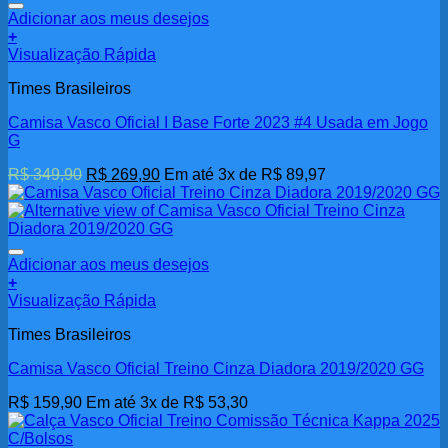
Adicionar aos meus desejos
+
Visualização Rápida
Times Brasileiros
Camisa Vasco Oficial I Base Forte 2023 #4 Usada em Jogo
G
O
O
R$
349,90
R$
269,90
Em até 3x de
R$
89,97
preço
preço
original
atual
era:
é:
R$ 349,90.
R$ 269,90.
Adicionar aos meus desejos
+
Visualização Rápida
Times Brasileiros
Camisa Vasco Oficial Treino Cinza Diadora 2019/2020 GG
R$
159,90
Em até 3x de
R$
53,30