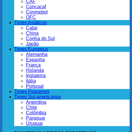
CAF
Concacaf
Conmebol
OFC
Times Asiáticos
Catar
China
Coréia do Sul
Japão
Times Europeus
Alemanha
Espanha
França
Holanda
Inglaterra
Itália
Portugal
Times Pequenos
Times Sul-americanos
Argentina
Chile
Colômbia
Paraguai
Uruguai