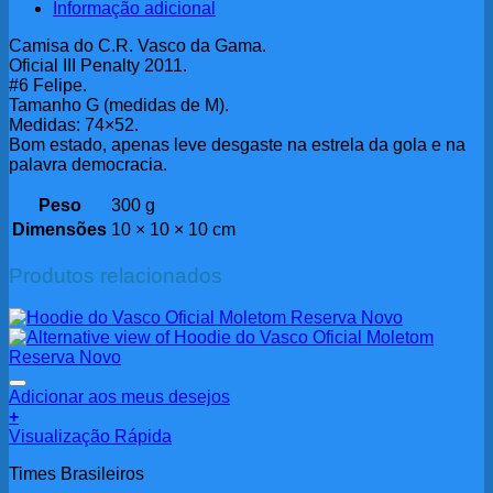
Informação adicional
Camisa do C.R. Vasco da Gama.
Oficial III Penalty 2011.
#6 Felipe.
Tamanho G (medidas de M).
Medidas: 74×52.
Bom estado, apenas leve desgaste na estrela da gola e na
palavra democracia.
Peso
300 g
Dimensões
10 × 10 × 10 cm
Produtos relacionados
Adicionar aos meus desejos
+
Este
Visualização Rápida
produto
Times Brasileiros
tem