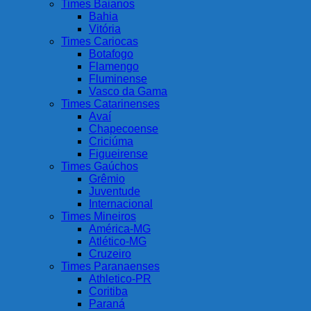
Times Baianos
Bahia
Vitória
Times Cariocas
Botafogo
Flamengo
Fluminense
Vasco da Gama
Times Catarinenses
Avaí
Chapecoense
Criciúma
Figueirense
Times Gaúchos
Grêmio
Juventude
Internacional
Times Mineiros
América-MG
Atlético-MG
Cruzeiro
Times Paranaenses
Athletico-PR
Coritiba
Paraná