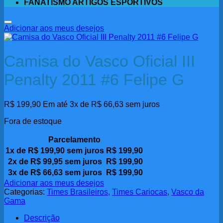
FANATISMO ARTIGOS ESPORTIVOS
Adicionar aos meus desejos
Camisa do Vasco Oficial III
Penalty 2011 #6 Felipe G
R$
199,90
Em até 3x de
R$
66,63
sem juros
Fora de estoque
Parcelamento
1x de
R$
199,90
sem juros
R$
199,90
2x de
R$
99,95
sem juros
R$
199,90
3x de
R$
66,63
sem juros
R$
199,90
Adicionar aos meus desejos
Categorias:
Times Brasileiros
,
Times Cariocas
,
Vasco da
Gama
Descrição