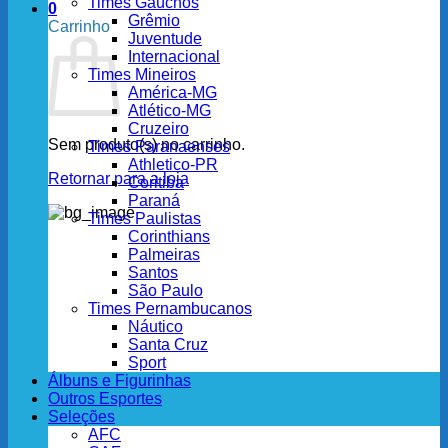
Times Gaúchos
0
Grêmio
Carrinho
Juventude
Internacional
Times Mineiros
América-MG
Atlético-MG
Cruzeiro
Sem produto(s) no carrinho.
Times Paranaenses
Athletico-PR
Retornar para a loja
Coritiba
Paraná
Times Paulistas
Corinthians
Palmeiras
Santos
São Paulo
Times Pernambucanos
Náutico
Santa Cruz
Sport
Álbuns e Figurinhas
Outros Esportes
Seleções
AFC