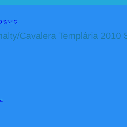
enalty/Cavalera Templária 2010 
ma