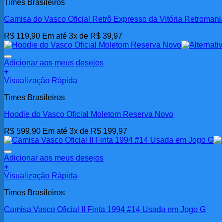
Times Brasileiros
Camisa do Vasco Oficial Retrô Expresso da Vitória Retroman
R$
119,90
Em até 3x de
R$
39,97
Adicionar aos meus desejos
+
Este
Visualização Rápida
produto
Times Brasileiros
tem
várias
Hoodie do Vasco Oficial Moletom Reserva Novo
variantes.
As
R$
599,90
Em até 3x de
R$
199,97
opções
podem
ser
Adicionar aos meus desejos
escolhidas
+
na
Visualização Rápida
página
do
Times Brasileiros
produto
Camisa Vasco Oficial II Finta 1994 #14 Usada em Jogo G