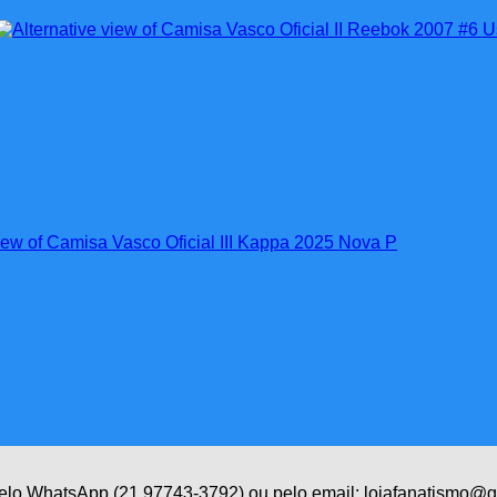
 pelo WhatsApp (21 97743-3792) ou pelo email: lojafanatismo@