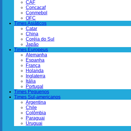
CAF
Concacaf
Conmebol
OFC
Times Asiáticos
Catar
China
Coréia do Sul
Japão
Times Europeus
Alemanha
Espanha
França
Holanda
Inglaterra
Itália
Portugal
Times Pequenos
Times Sul-americanos
Argentina
Chile
Colômbia
Paraguai
Uruguai