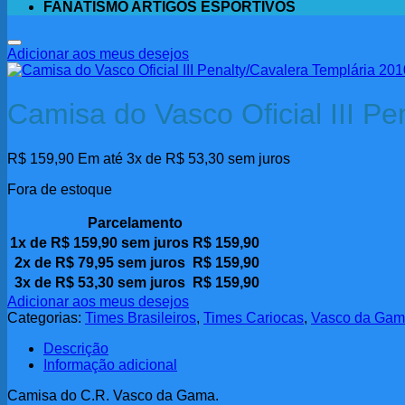
FANATISMO ARTIGOS ESPORTIVOS
Adicionar aos meus desejos
Camisa do Vasco Oficial III P
R$
159,90
Em até 3x de
R$
53,30
sem juros
Fora de estoque
Parcelamento
1x de
R$
159,90
sem juros
R$
159,90
2x de
R$
79,95
sem juros
R$
159,90
3x de
R$
53,30
sem juros
R$
159,90
Adicionar aos meus desejos
Categorias:
Times Brasileiros
,
Times Cariocas
,
Vasco da Ga
Descrição
Informação adicional
Camisa do C.R. Vasco da Gama.