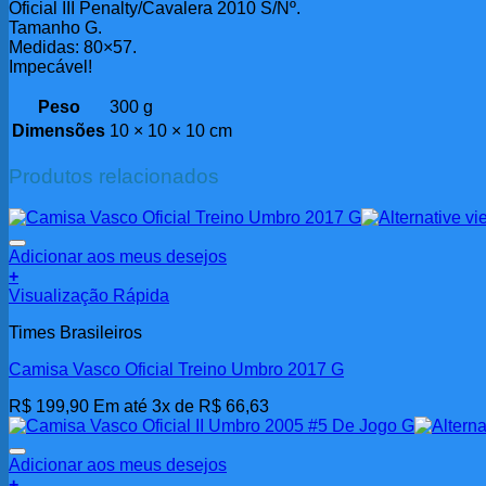
Oficial III Penalty/Cavalera 2010 S/Nº.
Tamanho G.
Medidas: 80×57.
Impecável!
Peso
300 g
Dimensões
10 × 10 × 10 cm
Produtos relacionados
Adicionar aos meus desejos
+
Visualização Rápida
Times Brasileiros
Camisa Vasco Oficial Treino Umbro 2017 G
R$
199,90
Em até 3x de
R$
66,63
Adicionar aos meus desejos
+