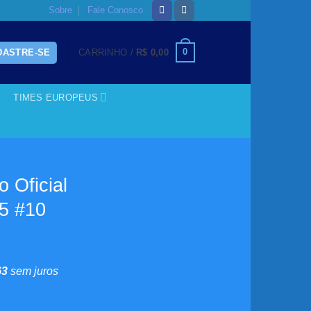
Sobre
Fale Conosco
0
DASTRE-SE
CARRINHO /
R$
0,00
TIMES EUROPEUS
 Oficial
05 #10
0
63
sem juros