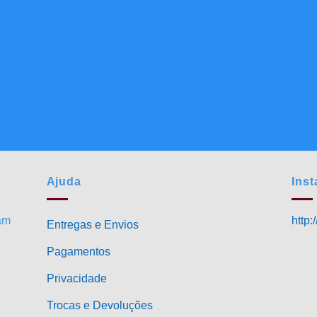
Ajuda
Ins
ram
http
Entregas e Envios
Pagamentos
Privacidade
Trocas e Devoluções