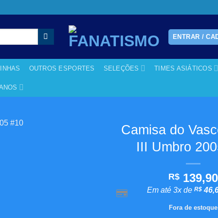
ENTRAR / CA
RINHAS
OUTROS ESPORTES
SELEÇÕES
TIMES ASIÁTICOS
CANOS
Camisa do Vasco
III Umbro 20
Adicionar
aos
meus
139,9
R$
desejos
Em até 3x de
R$
46,
Fora de estoque