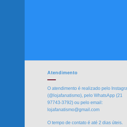
Atendimento
O atendimento é realizado pelo Instag
(@lojafanatismo), pelo WhatsApp (21
97743-3792) ou pelo email:
lojafanatismo@gmail.com
O tempo de contato é até 2 dias úteis.