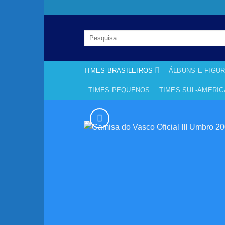
Skip
to
content
Pesquisar
por:
TIMES BRASILEIROS
ÁLBUNS E FIGU
TIMES PEQUENOS
TIMES SUL-AMERI