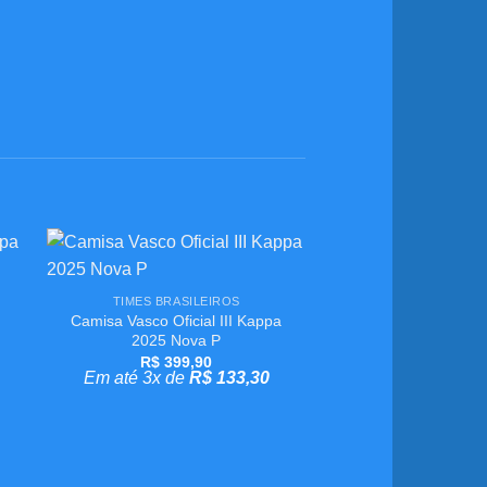
+
ar
Adicionar
TIMES BRASILEIROS
aos
Camisa Vasco Oficial III Kappa
meus
s
desejos
2025 Nova P
R$
399,90
Em até 3x de
R$
133,30
+