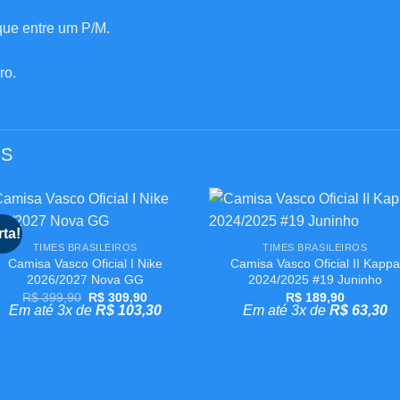
que entre um P/M.
ro.
OS
+
+
rta!
Adicionar
Adicion
TIMES BRASILEIROS
TIMES BRASILEIROS
aos
aos
Camisa Vasco Oficial I Nike
Camisa Vasco Oficial II Kappa
meus
meus
desejos
desejo
2026/2027 Nova GG
2024/2025 #19 Juninho
O
O
R$
399,90
R$
309,90
R$
189,90
preço
preço
Em até 3x de
R$
103,30
Em até 3x de
R$
63,30
original
atual
era:
é:
R$ 399,90.
R$ 309,90.