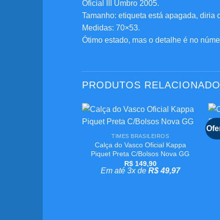
Oficial III Umbro 2005.
Tamanho: etiqueta está apagada, diria 
Medidas: 70×53.
Ótimo estado, mas o detalhe é no núme
PRODUTOS RELACIONAD
+
Ofe
Adicionar
TIMES BRASILEIROS
aos
Calça do Vasco Oficial Kappa
meus
desejos
Piquet Preta C/Bolsos Nova GG
R$
149,90
Em até 3x de
R$
49,97