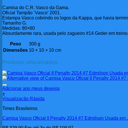
Camisa do C.R. Vasco da Gama.
Oficial Tampão ‘Vasco’ 2001.
Estampa Vasco cobrindo os logos da Kappa, que havia termin
Tamanho G.
Medidas: 80×60
Absurdamente rara, usada pelo zagueiro #14 Geder em treino
Peso
300 g
Dimensões
10 × 10 × 10 cm
Produtos relacionados
Adicionar aos meus desejos
+
Visualização Rápida
Times Brasileiros
Camisa Vasco Oficial II Penalty 2014 #7 Edmilson Usada em
R$
329,90
Em até 3x de
R$
109,97