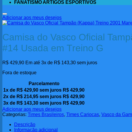
FANATISMO ARTIGOS ESPORTIVOS
Adicionar aos meus desejos
Camisa do Vasco Oficial Tam
#14 Usada em Treino G
R$
429,90
Em até 3x de
R$
143,30
sem juros
Fora de estoque
Parcelamento
1x de
R$
429,90
sem juros
R$
429,90
2x de
R$
214,95
sem juros
R$
429,90
3x de
R$
143,30
sem juros
R$
429,90
Adicionar aos meus desejos
Categorias:
Times Brasileiros
,
Times Cariocas
,
Vasco da Ga
Descrição
Informação adicional