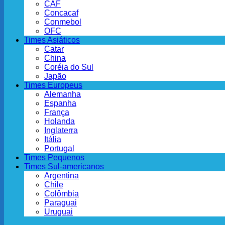
CAF
Concacaf
Conmebol
OFC
Times Asiáticos
Catar
China
Coréia do Sul
Japão
Times Europeus
Alemanha
Espanha
França
Holanda
Inglaterra
Itália
Portugal
Times Pequenos
Times Sul-americanos
Argentina
Chile
Colômbia
Paraguai
Uruguai