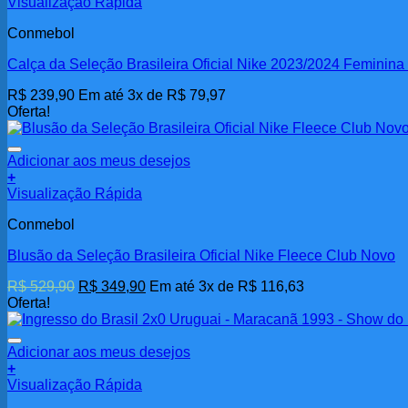
Visualização Rápida
página
do
Conmebol
produto
Calça da Seleção Brasileira Oficial Nike 2023/2024 Feminin
R$
239,90
Em até 3x de
R$
79,97
Oferta!
Adicionar aos meus desejos
+
Este
Visualização Rápida
produto
Conmebol
tem
várias
Blusão da Seleção Brasileira Oficial Nike Fleece Club Novo
variantes.
As
O
O
R$
529,90
R$
349,90
Em até 3x de
R$
116,63
opções
preço
preço
Oferta!
podem
original
atual
ser
era:
é:
escolhidas
R$ 529,90.
R$ 349,90.
Adicionar aos meus desejos
na
+
página
Visualização Rápida
do
produto