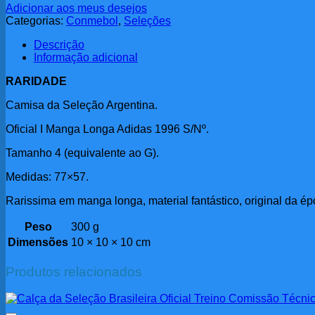
Adicionar aos meus desejos
Categorias:
Conmebol
,
Seleções
Descrição
Informação adicional
RARIDADE
Camisa da Seleção Argentina.
Oficial I Manga Longa Adidas 1996 S/Nº.
Tamanho 4 (equivalente ao G).
Medidas: 77×57.
Rarissima em manga longa, material fantástico, original da ép
Peso
300 g
Dimensões
10 × 10 × 10 cm
Produtos relacionados