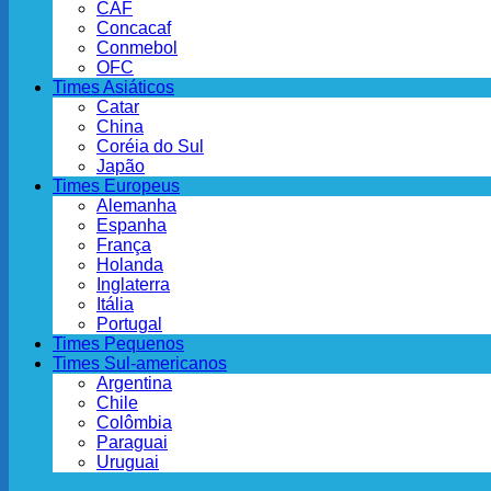
CAF
Concacaf
Conmebol
OFC
Times Asiáticos
Catar
China
Coréia do Sul
Japão
Times Europeus
Alemanha
Espanha
França
Holanda
Inglaterra
Itália
Portugal
Times Pequenos
Times Sul-americanos
Argentina
Chile
Colômbia
Paraguai
Uruguai