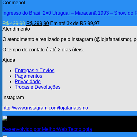
Conmebol
Ingresso do Brasil 2×0 Uruguai – Maracanã 1993 – Show do 
O
O
R$
429,90
R$
299,90
Em até 3x de
R$
99,97
preço
preço
Atendimento
original
atual
O atendimento é realizado pelo Instagram (@lojafanatismo),
era:
é:
R$ 429,90.
R$ 299,90.
O tempo de contato é até 2 dias úteis.
Ajuda
Entregas e Envios
Pagamentos
Privacidade
Trocas e Devoluções
Instagram
http://www.instagram.com/lojafanatismo
Fanatismo
Desenvolvido por MelhorWeb Tecnologia