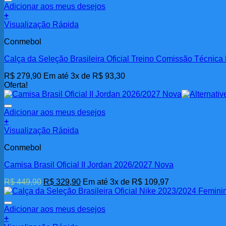
Adicionar aos meus desejos
+
Visualização Rápida
Conmebol
Calça da Seleção Brasileira Oficial Treino Comissão Técnic
R$
279,90
Em até 3x de
R$
93,30
Oferta!
Adicionar aos meus desejos
+
Este
Visualização Rápida
produto
Conmebol
tem
várias
Camisa Brasil Oficial II Jordan 2026/2027 Nova
variantes.
As
O
O
R$
449,90
R$
329,90
Em até 3x de
R$
109,97
opções
preço
preço
podem
original
atual
ser
era:
é:
Adicionar aos meus desejos
escolhidas
R$ 449,90.
R$ 329,90.
+
na