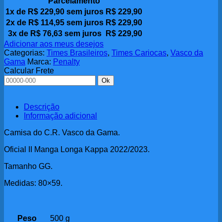
Parcelamento
II
1x de
R$
229,90
sem juros
R$
229,90
Manga
2x de
Longa
R$
114,95
sem juros
R$
229,90
Kappa
3x de
R$
76,63
sem juros
R$
229,90
2022/2023
Adicionar aos meus desejos
Nova
Categorias:
Times Brasileiros
,
Times Cariocas
,
Vasco da
GG
Gama
Marca:
Penalty
quantidade
Calcular Frete
Ok
Descrição
Informação adicional
Camisa do C.R. Vasco da Gama.
Oficial II Manga Longa Kappa 2022/2023.
Tamanho GG.
Medidas: 80×59.
Peso
500 g