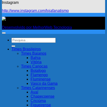
Instagram
http://www.instagram.com/lojafanatismo
Fanatismo
Desenvolvido por MelhorWeb Tecnologia
Pesquisar
por:
Times Brasileiros
Times Baianos
Bahia
Vitória
Times Cariocas
Botafogo
Flamengo
Fluminense
Vasco da Gama
Times Catarinenses
Avaí
Chapecoense
Criciúma
Figueirense