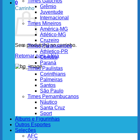
Times Gaúchos
0
Grêmio
Carrinho
Juventude
Internacional
Times Mineiros
América-MG
Atlético-MG
Cruzeiro
Sem produto(s) no carrinho.
Times Paranaenses
Athletico-PR
Retornar para a loja
Coritiba
Paraná
Times Paulistas
Corinthians
Palmeiras
Santos
São Paulo
Times Pernambucanos
Náutico
Santa Cruz
Sport
Álbuns e Figurinhas
Outros Esportes
Seleções
AFC