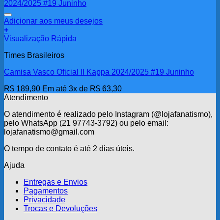
escolhidas
na
Adicionar aos meus desejos
página
+
do
Visualização Rápida
produto
Times Brasileiros
Camisa Vasco Oficial II Kappa 2024/2025 #19 Juninho
R$
189,90
Em até 3x de
R$
63,30
Atendimento
O atendimento é realizado pelo Instagram (@lojafanatismo),
pelo WhatsApp (21 97743-3792) ou pelo email:
lojafanatismo@gmail.com
O tempo de contato é até 2 dias úteis.
Ajuda
Entregas e Envios
Pagamentos
Privacidade
Trocas e Devoluções