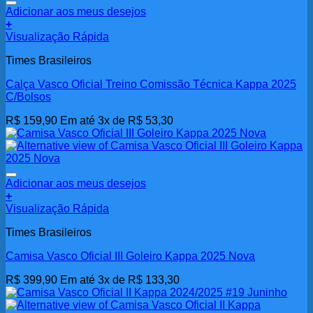
Adicionar aos meus desejos
+
Visualização Rápida
Times Brasileiros
Calça Vasco Oficial Treino Comissão Técnica Kappa 2025
C/Bolsos
R$
159,90
Em até 3x de
R$
53,30
Adicionar aos meus desejos
+
Este
Visualização Rápida
produto
Times Brasileiros
tem
várias
Camisa Vasco Oficial III Goleiro Kappa 2025 Nova
variantes.
As
R$
399,90
Em até 3x de
R$
133,30
opções
podem
ser