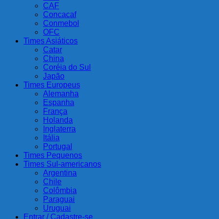
CAF
Concacaf
Conmebol
OFC
Times Asiáticos
Catar
China
Coréia do Sul
Japão
Times Europeus
Alemanha
Espanha
França
Holanda
Inglaterra
Itália
Portugal
Times Pequenos
Times Sul-americanos
Argentina
Chile
Colômbia
Paraguai
Uruguai
Entrar / Cadastre-se