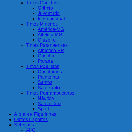
Times Gaúchos
Grêmio
Juventude
Internacional
Times Mineiros
América-MG
Atlético-MG
Cruzeiro
Times Paranaenses
Athletico-PR
Coritiba
Paraná
Times Paulistas
Corinthians
Palmeiras
Santos
São Paulo
Times Pernambucanos
Náutico
Santa Cruz
Sport
Álbuns e Figurinhas
Outros Esportes
Seleções
AFC