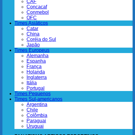
CAF
Concacaf
Conmebol
OFC
Times Asiáticos
Catar
China
Coréia do Sul
Japão
Times Europeus
Alemanha
Espanha
França
Holanda
Inglaterra
Itália
Portugal
Times Pequenos
Times Sul-americanos
Argentina
Chile
Colômbia
Paraguai
Uruguai