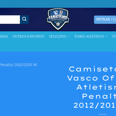
ENTRAR / 
NHAS
OUTROS ESPORTES
SELEÇÕES
TIMES ASIÁTICOS
T
Camiset
Vasco Of
Adicionar
aos meus
Atleti
desejos
Penal
2012/20