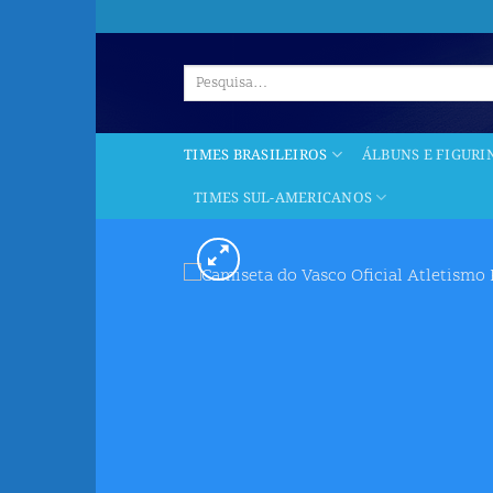
Skip
to
content
Pesquisar
por:
TIMES BRASILEIROS
ÁLBUNS E FIGURI
TIMES SUL-AMERICANOS