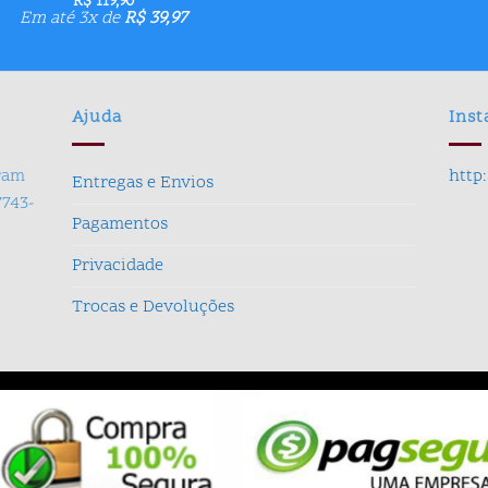
R$
119,90
Em até 3x de
R$
39,97
Ajuda
Ins
gram
http
Entregas e Envios
7743-
Pagamentos
Privacidade
Trocas e Devoluções