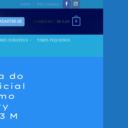
Sobre
Fale Conosco
CARRINHO /
R$
0,00
CADASTRE-SE
0
IMES EUROPEUS
TIMES PEQUENOS
a do
icial
smo
ty
13 M