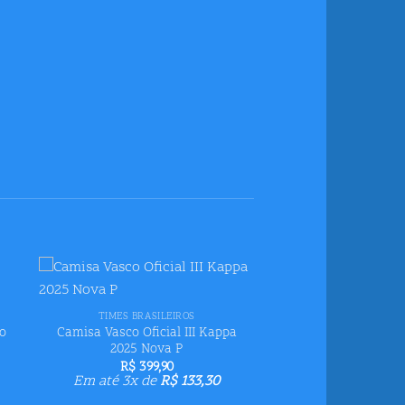
+
ar
Adicionar
TIMES BRASILEIROS
us
aos meus
ro
Camisa Vasco Oficial III Kappa
s
desejos
2025 Nova P
R$
399,90
Em até 3x de
R$
133,30