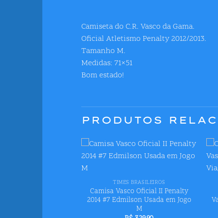
Camiseta do C.R. Vasco da Gama.
Oficial Atletismo Penalty 2012/2013.
Tamanho M.
Medidas: 71×51
Bom estado!
PRODUTOS RELA
Adicionar
Adicionar
+
S BRASILEIROS
aos meus
aos meus
 Oficial I Base Forte
desejos
desejos
TIMES BRASILEIROS
 Usada em Jogo G
Camisa Vasco Oficial II Penalty
O
O
9,90
R$
269,90
2014 #7 Edmilson Usada em Jogo
V
preço
preço
 3x de
R$
89,97
M
original
atual