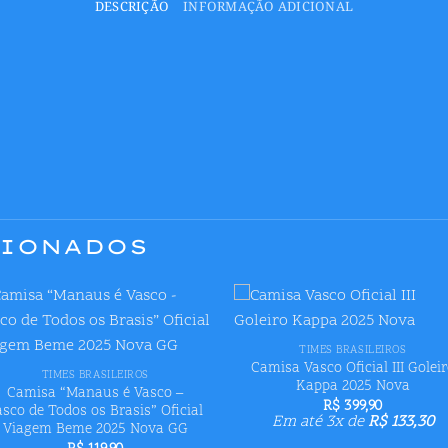
DESCRIÇÃO
INFORMAÇÃO ADICIONAL
CIONADOS
+
Adicionar
Adicion
+
TIMES BRASILEIROS
aos meus
aos me
Camisa Vasco Oficial III Golei
desejos
desejo
TIMES BRASILEIROS
Kappa 2025 Nova
Camisa “Manaus é Vasco –
R$
399,90
asco de Todos os Brasis” Oficial
Em até 3x de
R$
133,30
Viagem Beme 2025 Nova GG