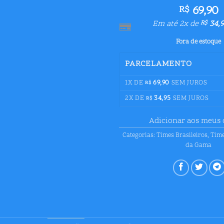
69,90
R$
Em até 2x de
34,9
R$
Fora de estoque
PARCELAMENTO
1X DE
69,90
SEM JUROS
R$
2X DE
34,95
SEM JUROS
R$
Adicionar aos meus 
Categorias:
Times Brasileiros
,
Time
da Gama