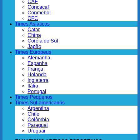
CAF
Concacaf
Conmebol
OFC
Times Asiáticos
Catar
China
Coréia do Sul
Japão
Times Europeus
Alemanha
Espanha
França
Holanda
Inglaterra
Itália
Portugal
Times Pequenos
Times Sul-americanos
Argentina
Chile
Colômbia
Paraguai
Uruguai