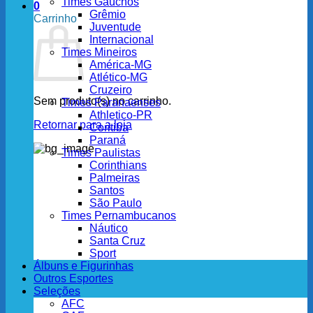
Times Gaúchos
0
Grêmio
Carrinho
Juventude
Internacional
Times Mineiros
América-MG
Atlético-MG
Cruzeiro
Sem produto(s) no carrinho.
Times Paranaenses
Athletico-PR
Retornar para a loja
Coritiba
Paraná
Times Paulistas
Corinthians
Palmeiras
Santos
São Paulo
Times Pernambucanos
Náutico
Santa Cruz
Sport
Álbuns e Figurinhas
Outros Esportes
Seleções
AFC