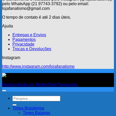
pelo WhatsApp (21 97743-3792) ou pelo email:
R$ 169,90.
R$ 99,90.
lojafanatismo@gmail.com
O tempo de contato é até 2 dias úteis.
Ajuda
Entregas e Envios
Pagamentos
Privacidade
Trocas e Devoluções
Instagram
http://www.instagram.com/lojafanatismo
Fanatismo
Desenvolvido por MelhorWeb Tecnologia
Pesquisar
por:
Times Brasileiros
Times Baianos