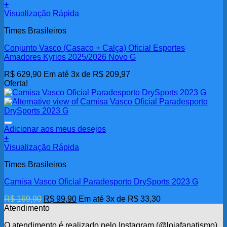
+
Visualização Rápida
Times Brasileiros
Conjunto Vasco (Casaco + Calça) Oficial Esportes
Amadores Kyrios 2025/2026 Novo G
R$
629,90
Em até 3x de
R$
209,97
Oferta!
Adicionar aos meus desejos
+
Visualização Rápida
Times Brasileiros
Camisa Vasco Oficial Paradesporto DrySports 2023 G
O
O
R$
169,90
R$
99,90
Em até 3x de
R$
33,30
preço
preço
Atendimento
original
atual
O atendimento é realizado pelo Instagram (@lojafanatismo),
era:
é: