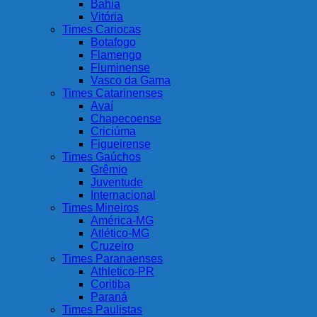
Bahia
Vitória
Times Cariocas
Botafogo
Flamengo
Fluminense
Vasco da Gama
Times Catarinenses
Avaí
Chapecoense
Criciúma
Figueirense
Times Gaúchos
Grêmio
Juventude
Internacional
Times Mineiros
América-MG
Atlético-MG
Cruzeiro
Times Paranaenses
Athletico-PR
Coritiba
Paraná
Times Paulistas