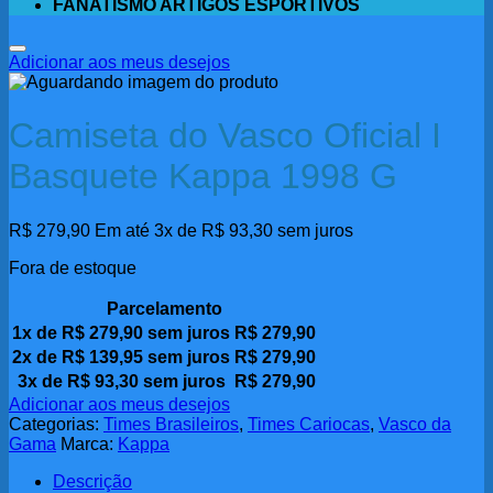
FANATISMO ARTIGOS ESPORTIVOS
Adicionar aos meus desejos
Camiseta do Vasco Oficial I
Basquete Kappa 1998 G
R$
279,90
Em até 3x de
R$
93,30
sem juros
Fora de estoque
Parcelamento
1x de
R$
279,90
sem juros
R$
279,90
2x de
R$
139,95
sem juros
R$
279,90
3x de
R$
93,30
sem juros
R$
279,90
Adicionar aos meus desejos
Categorias:
Times Brasileiros
,
Times Cariocas
,
Vasco da
Gama
Marca:
Kappa
Descrição