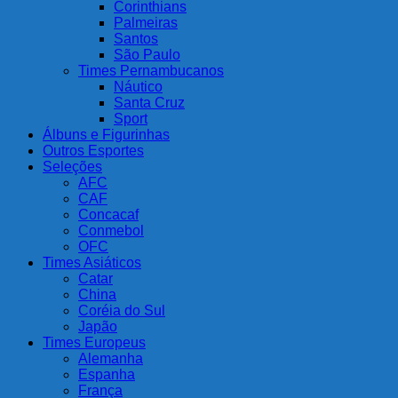
Corinthians
Palmeiras
Santos
São Paulo
Times Pernambucanos
Náutico
Santa Cruz
Sport
Álbuns e Figurinhas
Outros Esportes
Seleções
AFC
CAF
Concacaf
Conmebol
OFC
Times Asiáticos
Catar
China
Coréia do Sul
Japão
Times Europeus
Alemanha
Espanha
França