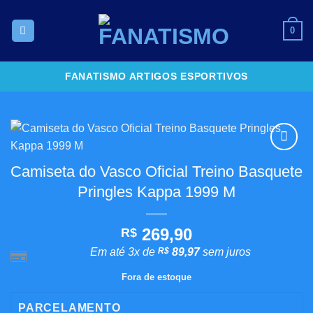
Skip
to
0
content
FANATISMO ARTIGOS ESPORTIVOS
Adicionar
Camiseta do Vasco Oficial Treino Basquete
aos
Pringles Kappa 1999 M
meus
desejos
269,90
R$
Em até 3x de
R$
89,97
sem juros
Fora de estoque
PARCELAMENTO