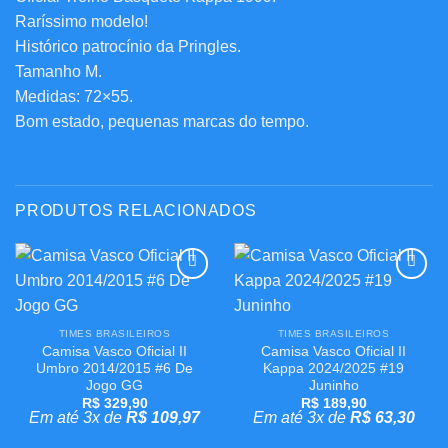
Raríssimo modelo!
Histórico patrocínio da Pringles.
Tamanho M.
Medidas: 72×55.
Bom estado, pequenas marcas do tempo.
PRODUTOS RELACIONADOS
Adicionar
Adicionar
aos
aos
meus
meus
TIMES BRASILEIROS
TIMES BRASILEIROS
desejos
desejos
Camisa Vasco Oficial II
Camisa Vasco Oficial II
Umbro 2014/2015 #6 De
Kappa 2024/2025 #19
Jogo GG
Juninho
R$
329,90
R$
189,90
Em até 3x de
R$
109,97
Em até 3x de
R$
63,30