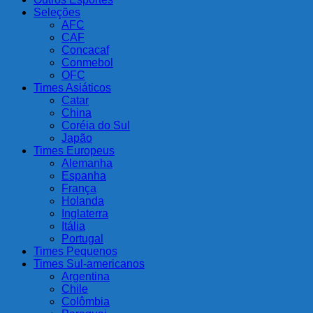
Seleções
AFC
CAF
Concacaf
Conmebol
OFC
Times Asiáticos
Catar
China
Coréia do Sul
Japão
Times Europeus
Alemanha
Espanha
França
Holanda
Inglaterra
Itália
Portugal
Times Pequenos
Times Sul-americanos
Argentina
Chile
Colômbia