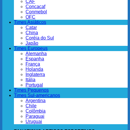
CAF
Concacaf
Conmebol
OFC
Times Asiáticos
Catar
China
Coréia do Sul
Japão
Times Europeus
Alemanha
Espanha
França
Holanda
Inglaterra
Itália
Portugal
Times Pequenos
Times Sul-americanos
Argentina
Chile
Colômbia
Paraguai
Uruguai