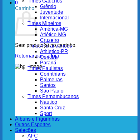
Times Gaúchos
0
Grêmio
Carrinho
Juventude
Internacional
Times Mineiros
América-MG
Atlético-MG
Cruzeiro
Sem produto(s) no carrinho.
Times Paranaenses
Athletico-PR
Retornar para a loja
Coritiba
Paraná
Times Paulistas
Corinthians
Palmeiras
Santos
São Paulo
Times Pernambucanos
Náutico
Santa Cruz
Sport
Álbuns e Figurinhas
Outros Esportes
Seleções
AFC