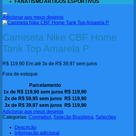
FANATISMO ARTIGOS ESPORTIVOS
Adicionar aos meus desejos
Camiseta Nike CBF Home
Tank Top Amarela P
R$
119,90
Em até 3x de
R$
39,97
sem juros
Fora de estoque
Parcelamento
1x de
R$
119,90
sem juros
R$
119,90
2x de
R$
59,95
sem juros
R$
119,90
3x de
R$
39,97
sem juros
R$
119,90
Adicionar aos meus desejos
Categorias:
Conmebol
,
Seleção Brasileira
,
Seleções
Descrição
Informação adicional