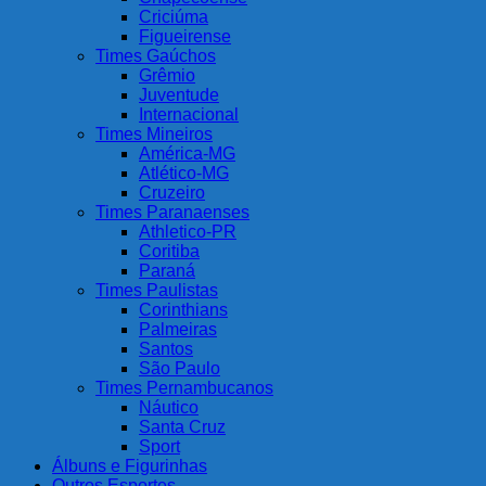
Criciúma
Figueirense
Times Gaúchos
Grêmio
Juventude
Internacional
Times Mineiros
América-MG
Atlético-MG
Cruzeiro
Times Paranaenses
Athletico-PR
Coritiba
Paraná
Times Paulistas
Corinthians
Palmeiras
Santos
São Paulo
Times Pernambucanos
Náutico
Santa Cruz
Sport
Álbuns e Figurinhas
Outros Esportes