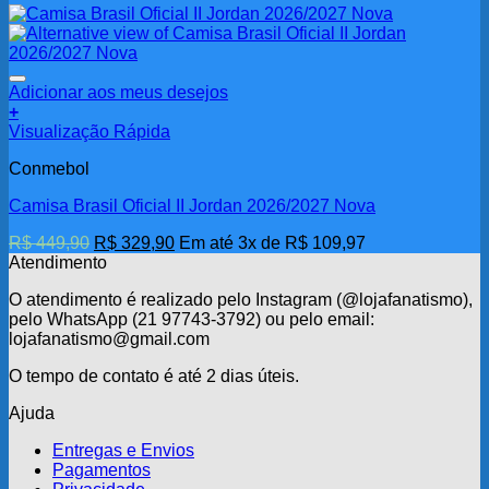
original
atual
era:
é:
R$ 429,90.
R$ 299,90.
Adicionar aos meus desejos
+
Este
Visualização Rápida
produto
Conmebol
tem
várias
Camisa Brasil Oficial II Jordan 2026/2027 Nova
variantes.
As
O
O
R$
449,90
R$
329,90
Em até 3x de
R$
109,97
opções
preço
preço
Atendimento
podem
original
atual
ser
O atendimento é realizado pelo Instagram (@lojafanatismo),
era:
é:
escolhidas
pelo WhatsApp (21 97743-3792) ou pelo email:
R$ 449,90.
R$ 329,90.
na
lojafanatismo@gmail.com
página
do
O tempo de contato é até 2 dias úteis.
produto
Ajuda
Entregas e Envios
Pagamentos