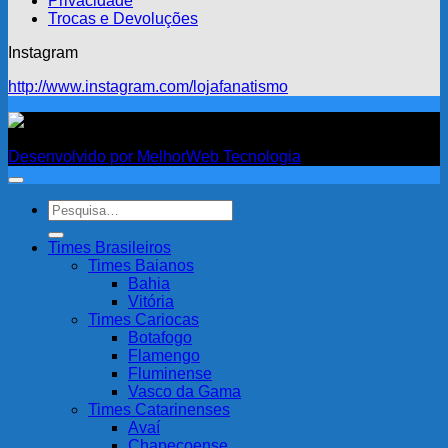
Privacidade
Trocas e Devoluções
Instagram
http://www.instagram.com/lojafanatismo
Fanatismo
Desenvolvido por MelhorWeb Tecnologia
Pesquisar
por:
Times Brasileiros
Times Baianos
Bahia
Vitória
Times Cariocas
Botafogo
Flamengo
Fluminense
Vasco da Gama
Times Catarinenses
Avaí
Chapecoense