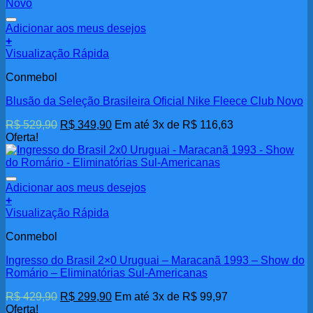
Adicionar aos meus desejos
+
Este
Visualização Rápida
produto
Conmebol
tem
várias
Blusão da Seleção Brasileira Oficial Nike Fleece Club Novo
variantes.
As
O
O
R$
529,90
R$
349,90
Em até 3x de
R$
116,63
opções
preço
preço
Oferta!
podem
original
atual
ser
era:
é:
escolhidas
R$ 529,90.
R$ 349,90.
na
Adicionar aos meus desejos
página
+
do
Visualização Rápida
produto
Conmebol
Ingresso do Brasil 2×0 Uruguai – Maracanã 1993 – Show do
Romário – Eliminatórias Sul-Americanas
O
O
R$
429,90
R$
299,90
Em até 3x de
R$
99,97
preço
preço
Oferta!