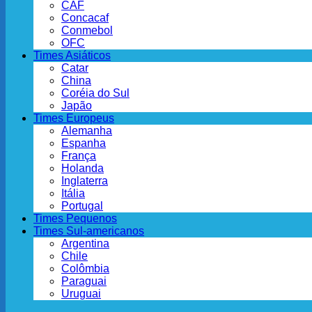
CAF
Concacaf
Conmebol
OFC
Times Asiáticos
Catar
China
Coréia do Sul
Japão
Times Europeus
Alemanha
Espanha
França
Holanda
Inglaterra
Itália
Portugal
Times Pequenos
Times Sul-americanos
Argentina
Chile
Colômbia
Paraguai
Uruguai