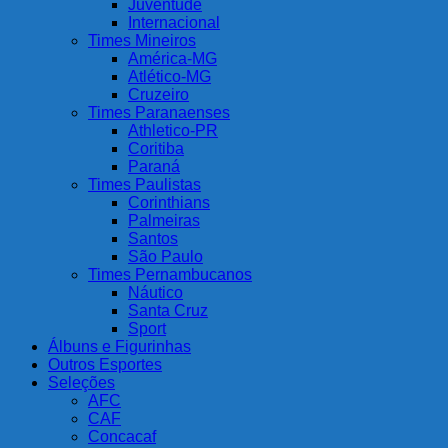
Juventude
Internacional
Times Mineiros
América-MG
Atlético-MG
Cruzeiro
Times Paranaenses
Athletico-PR
Coritiba
Paraná
Times Paulistas
Corinthians
Palmeiras
Santos
São Paulo
Times Pernambucanos
Náutico
Santa Cruz
Sport
Álbuns e Figurinhas
Outros Esportes
Seleções
AFC
CAF
Concacaf