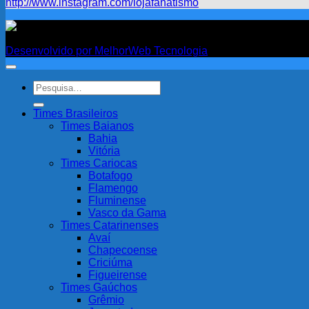
http://www.instagram.com/lojafanatismo
Fanatismo
Desenvolvido por MelhorWeb Tecnologia
Pesquisar
por:
Times Brasileiros
Times Baianos
Bahia
Vitória
Times Cariocas
Botafogo
Flamengo
Fluminense
Vasco da Gama
Times Catarinenses
Avaí
Chapecoense
Criciúma
Figueirense
Times Gaúchos
Grêmio