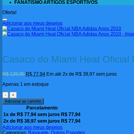
FANATISMO ARTIGOS ESPORTIVOS
Oferta!
Adicionar aos meus desejos
Casaco do Miami Heat Oficial
O
O
R$
129,90
R$
77,94
Em até 2x de
R$
38,97
sem juros
preço
preço
Apenas 1 em estoque
original
atual
era:
é:
Casaco
R$ 129,90.
R$ 77,94.
do
Adicionar ao carrinho
Miami
Parcelamento
Heat
1x de
R$
77,94
sem juros
R$
77,94
Oficial
2x de
NBA
R$
38,97
sem juros
R$
77,94
Adidas
Adicionar aos meus desejos
Anos
Categorias:
Basquete
,
Outros Esportes