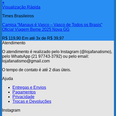
+
Visualização Rápida
Times Brasileiros
Camisa “Manaus é Vasco – Vasco de Todos os Brasis”
Oficial Viagem Beme 2025 Nova GG
R$
119,90
Em até 3x de
R$
39,97
Atendimento
O atendimento é realizado pelo Instagram (@lojafanatismo),
pelo WhatsApp (21 97743-3792) ou pelo email:
lojafanatismo@gmail.com
O tempo de contato é até 2 dias úteis.
Ajuda
Entregas e Envios
Pagamentos
Privacidade
Trocas e Devoluções
Instagram