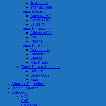
Juventude
Internacional
Times Mineiros
América-MG
Atlético-MG
Cruzeiro
Times Paranaenses
Athletico-PR
Coritiba
Paraná
Times Paulistas
Corinthians
Palmeiras
Santos
São Paulo
Times Pernambucanos
Náutico
Santa Cruz
Sport
Álbuns e Figurinhas
Outros Esportes
Seleções
AFC
CAF
Concacaf