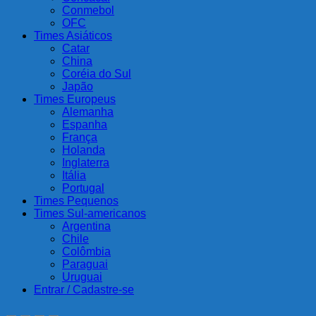
Conmebol
OFC
Times Asiáticos
Catar
China
Coréia do Sul
Japão
Times Europeus
Alemanha
Espanha
França
Holanda
Inglaterra
Itália
Portugal
Times Pequenos
Times Sul-americanos
Argentina
Chile
Colômbia
Paraguai
Uruguai
Entrar / Cadastre-se