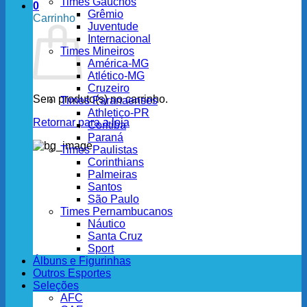
Times Gaúchos
0
Grêmio
Carrinho
Juventude
Internacional
Times Mineiros
América-MG
Atlético-MG
Cruzeiro
Sem produto(s) no carrinho.
Times Paranaenses
Athletico-PR
Retornar para a loja
Coritiba
Paraná
Times Paulistas
Corinthians
Palmeiras
Santos
São Paulo
Times Pernambucanos
Náutico
Santa Cruz
Sport
Álbuns e Figurinhas
Outros Esportes
Seleções
AFC