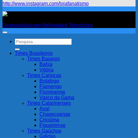
http://www.instagram.com/lojafanatismo
Fanatismo
Desenvolvido por MelhorWeb Tecnologia
Pesquisar
por:
Times Brasileiros
Times Baianos
Bahia
Vitória
Times Cariocas
Botafogo
Flamengo
Fluminense
Vasco da Gama
Times Catarinenses
Avaí
Chapecoense
Criciúma
Figueirense
Times Gaúchos
Grêmio