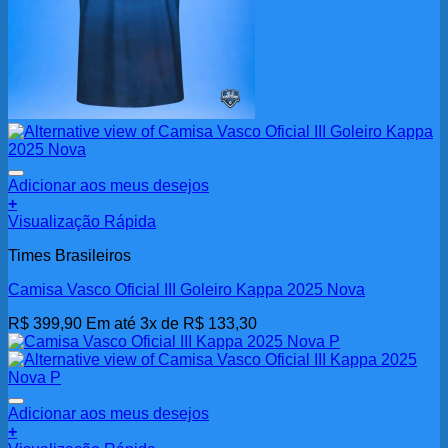
Adicionar aos meus desejos
+
Este
Visualização Rápida
produto
Times Brasileiros
tem
várias
Camisa Vasco Oficial III Goleiro Kappa 2025 Nova
variantes.
As
R$
399,90
Em até 3x de
R$
133,30
opções
podem
ser
escolhidas
na
Adicionar aos meus desejos
página
+
do