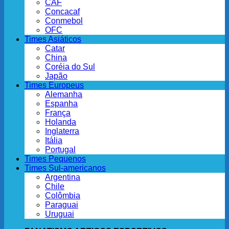
CAF
Concacaf
Conmebol
OFC
Times Asiáticos
Catar
China
Coréia do Sul
Japão
Times Europeus
Alemanha
Espanha
França
Holanda
Inglaterra
Itália
Portugal
Times Pequenos
Times Sul-americanos
Argentina
Chile
Colômbia
Paraguai
Uruguai