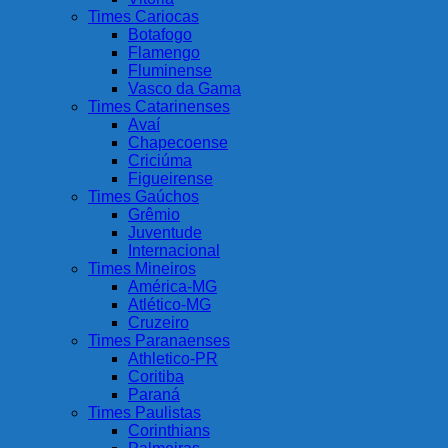
Times Cariocas
Botafogo
Flamengo
Fluminense
Vasco da Gama
Times Catarinenses
Avaí
Chapecoense
Criciúma
Figueirense
Times Gaúchos
Grêmio
Juventude
Internacional
Times Mineiros
América-MG
Atlético-MG
Cruzeiro
Times Paranaenses
Athletico-PR
Coritiba
Paraná
Times Paulistas
Corinthians