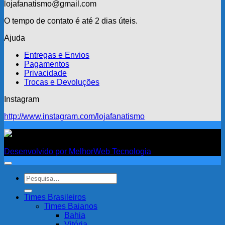
lojafanatismo@gmail.com
O tempo de contato é até 2 dias úteis.
Ajuda
Entregas e Envios
Pagamentos
Privacidade
Trocas e Devoluções
Instagram
http://www.instagram.com/lojafanatismo
Fanatismo
Desenvolvido por MelhorWeb Tecnologia
Pesquisar
por:
Times Brasileiros
Times Baianos
Bahia
Vitória