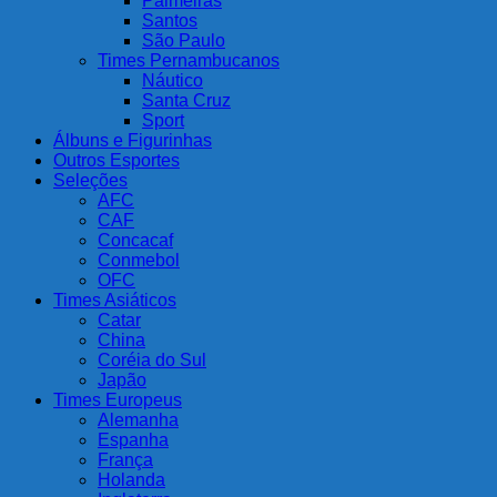
Palmeiras
Santos
São Paulo
Times Pernambucanos
Náutico
Santa Cruz
Sport
Álbuns e Figurinhas
Outros Esportes
Seleções
AFC
CAF
Concacaf
Conmebol
OFC
Times Asiáticos
Catar
China
Coréia do Sul
Japão
Times Europeus
Alemanha
Espanha
França
Holanda