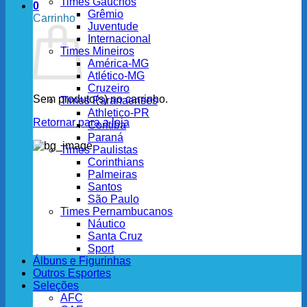
Times Gaúchos
0
Grêmio
Carrinho
Juventude
Internacional
Times Mineiros
América-MG
Atlético-MG
Cruzeiro
Sem produto(s) no carrinho.
Times Paranaenses
Athletico-PR
Retornar para a loja
Coritiba
Paraná
Times Paulistas
Corinthians
Palmeiras
Santos
São Paulo
Times Pernambucanos
Náutico
Santa Cruz
Sport
Álbuns e Figurinhas
Outros Esportes
Seleções
AFC