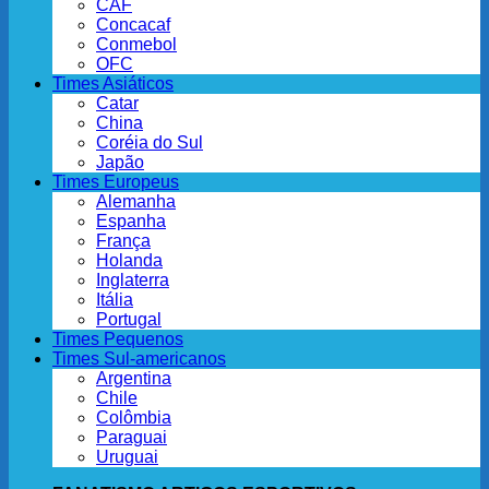
CAF
Concacaf
Conmebol
OFC
Times Asiáticos
Catar
China
Coréia do Sul
Japão
Times Europeus
Alemanha
Espanha
França
Holanda
Inglaterra
Itália
Portugal
Times Pequenos
Times Sul-americanos
Argentina
Chile
Colômbia
Paraguai
Uruguai