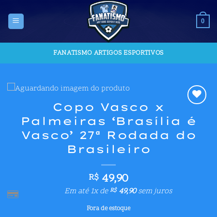
Skip
to
0
content
FANATISMO ARTIGOS ESPORTIVOS
Copo Vasco x
Adicionar
Palmeiras ‘Brasília é
aos meus
desejos
Vasco’ 27ª Rodada do
Brasileiro
49,90
R$
Em até 1x de
49,90
sem juros
R$
Fora de estoque