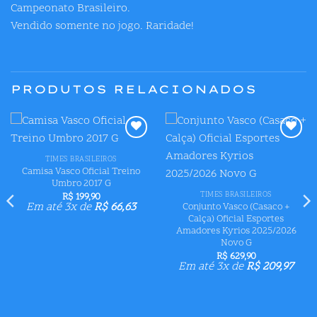
Campeonato Brasileiro.
Vendido somente no jogo. Raridade!
PRODUTOS RELACIONADOS
Adicionar
Adicionar
aos meus
aos meus
TIMES BRASILEIROS
desejos
desejos
Camisa Vasco Oficial Treino
Umbro 2017 G
TIMES BRASILEIROS
R$
199,90
Em até 3x de
R$
66,63
Conjunto Vasco (Casaco +
Calça) Oficial Esportes
Amadores Kyrios 2025/2026
Novo G
R$
629,90
.
Em até 3x de
R$
209,97