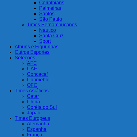
Corinthians
Palmeiras
Santos
São Paulo
Times Pernambucanos
Náutico
Santa Cruz
Sport
Álbuns e Figurinhas
Outros Esportes
Seleções
AFC
CAF
Concacaf
Conmebol
OFC
Times Asiáticos
Catar
China
Coréia do Sul
Japão
Times Europeus
Alemanha
Espanha
França