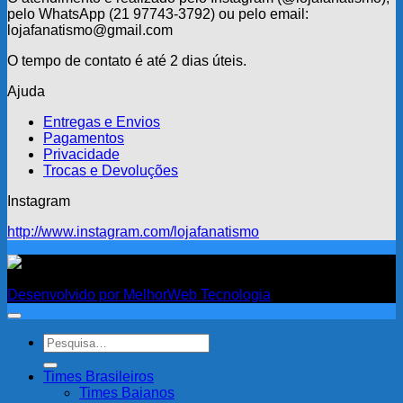
pelo WhatsApp (21 97743-3792) ou pelo email:
lojafanatismo@gmail.com
O tempo de contato é até 2 dias úteis.
Ajuda
Entregas e Envios
Pagamentos
Privacidade
Trocas e Devoluções
Instagram
http://www.instagram.com/lojafanatismo
Fanatismo
Desenvolvido por MelhorWeb Tecnologia
Pesquisar
por:
Times Brasileiros
Times Baianos