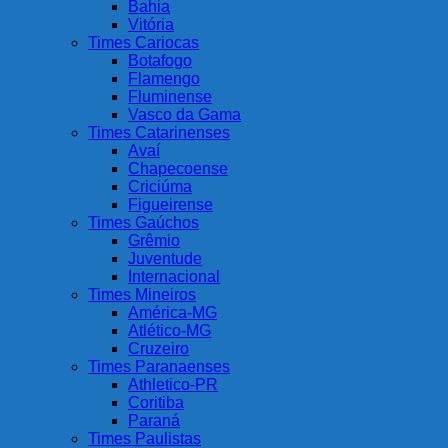
Bahia
Vitória
Times Cariocas
Botafogo
Flamengo
Fluminense
Vasco da Gama
Times Catarinenses
Avaí
Chapecoense
Criciúma
Figueirense
Times Gaúchos
Grêmio
Juventude
Internacional
Times Mineiros
América-MG
Atlético-MG
Cruzeiro
Times Paranaenses
Athletico-PR
Coritiba
Paraná
Times Paulistas