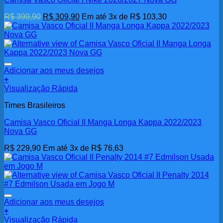
O
O
R$
399,90
R$
309,90
Em até 3x de
R$
103,30
preço
preço
original
atual
era:
é:
R$ 399,90.
R$ 309,90.
Adicionar aos meus desejos
+
Visualização Rápida
Times Brasileiros
Camisa Vasco Oficial II Manga Longa Kappa 2022/2023
Nova GG
R$
229,90
Em até 3x de
R$
76,63
Adicionar aos meus desejos
+
Visualização Rápida