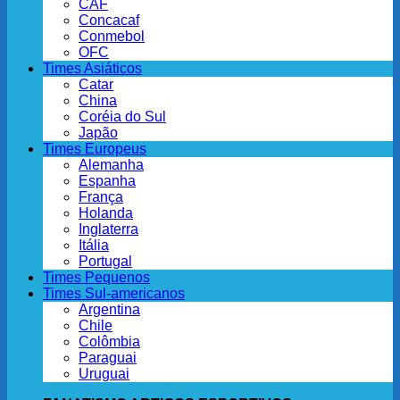
CAF
Concacaf
Conmebol
OFC
Times Asiáticos
Catar
China
Coréia do Sul
Japão
Times Europeus
Alemanha
Espanha
França
Holanda
Inglaterra
Itália
Portugal
Times Pequenos
Times Sul-americanos
Argentina
Chile
Colômbia
Paraguai
Uruguai