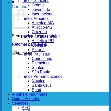
Times Gaúchos
0
Grêmio
Carrinho
Juventude
Internacional
Times Mineiros
América-MG
Atlético-MG
Cruzeiro
Sem produto(s) no carrinho.
Times Paranaenses
Athletico-PR
Retornar para a loja
Coritiba
Paraná
Times Paulistas
Corinthians
Palmeiras
Santos
São Paulo
Times Pernambucanos
Náutico
Santa Cruz
Sport
Álbuns e Figurinhas
Outros Esportes
Seleções
AFC