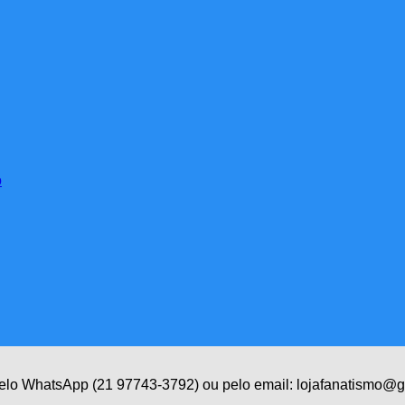
 pelo WhatsApp (21 97743-3792) ou pelo email: lojafanatismo@