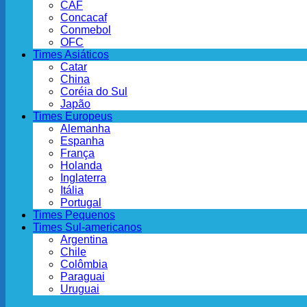
CAF
Concacaf
Conmebol
OFC
Times Asiáticos
Catar
China
Coréia do Sul
Japão
Times Europeus
Alemanha
Espanha
França
Holanda
Inglaterra
Itália
Portugal
Times Pequenos
Times Sul-americanos
Argentina
Chile
Colômbia
Paraguai
Uruguai