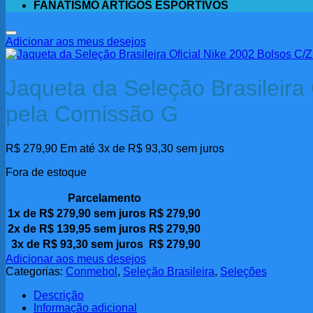
FANATISMO ARTIGOS ESPORTIVOS
Adicionar aos meus desejos
Jaqueta da Seleção Brasileira
pela Comissão G
R$
279,90
Em até 3x de
R$
93,30
sem juros
Fora de estoque
Parcelamento
1x de
R$
279,90
sem juros
R$
279,90
2x de
R$
139,95
sem juros
R$
279,90
3x de
R$
93,30
sem juros
R$
279,90
Adicionar aos meus desejos
Categorias:
Conmebol
,
Seleção Brasileira
,
Seleções
Descrição
Informação adicional