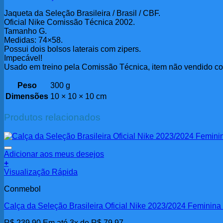
Jaqueta da Seleção Brasileira / Brasil / CBF.
Oficial Nike Comissão Técnica 2002.
Tamanho G.
Medidas: 74×58.
Possui dois bolsos laterais com zipers.
Impecável!
Usado em treino pela Comissão Técnica, item não vendido com
Peso
300 g
Dimensões
10 × 10 × 10 cm
Produtos relacionados
Adicionar aos meus desejos
+
Visualização Rápida
Conmebol
Calça da Seleção Brasileira Oficial Nike 2023/2024 Feminin
R$
239,90
Em até 3x de
R$
79,97