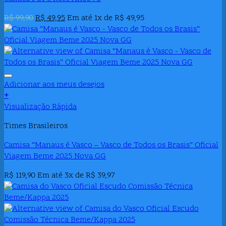
variantes.
As
O
O
R$
99,90
R$
49,95
Em até 1x de
R$
49,95
opções
preço
preço
podem
original
atual
ser
era:
é:
escolhidas
R$ 99,90.
R$ 49,95.
na
página
Adicionar aos meus desejos
do
+
produto
Visualização Rápida
Times Brasileiros
Camisa “Manaus é Vasco – Vasco de Todos os Brasis” Oficial
Viagem Beme 2025 Nova GG
R$
119,90
Em até 3x de
R$
39,97