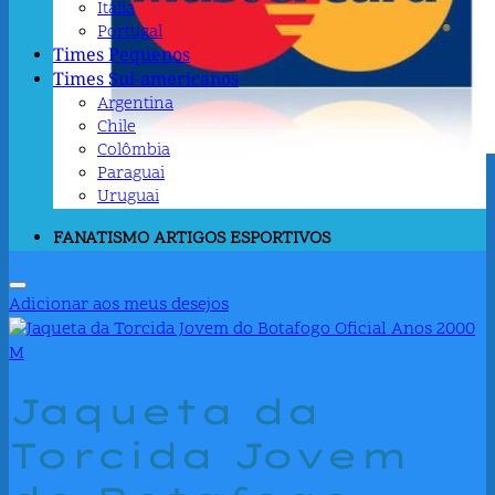
Itália
Portugal
Times Pequenos
Times Sul-americanos
Argentina
Chile
Colômbia
Paraguai
Uruguai
FANATISMO ARTIGOS ESPORTIVOS
Adicionar aos meus desejos
Jaqueta da
Torcida Jovem