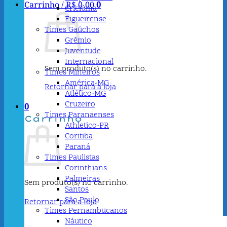
Carrinho /
R$
0,00
0
Criciúma
Figueirense
Times Gaúchos
Grêmio
Juventude
Internacional
Sem produto(s) no carrinho.
Times Mineiros
América-MG
Retornar para a loja
Atlético-MG
Cruzeiro
0
Times Paranaenses
Carrinho
Athletico-PR
Coritiba
Paraná
Times Paulistas
Corinthians
Palmeiras
Sem produto(s) no carrinho.
Santos
São Paulo
Retornar para a loja
Times Pernambucanos
Náutico