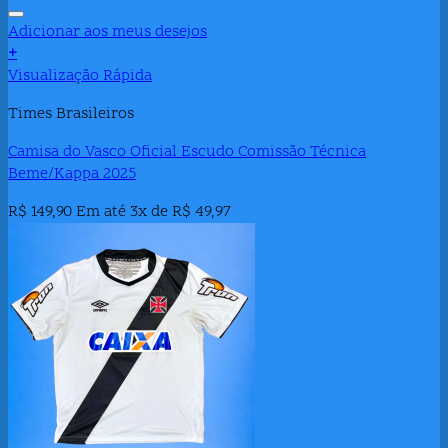
Adicionar aos meus desejos
+
Visualização Rápida
Times Brasileiros
Camisa do Vasco Oficial Escudo Comissão Técnica
Beme/Kappa 2025
R$
149,90
Em até 3x de
R$
49,97