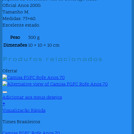
Oficial Anos 2000.
Tamanho M.
Medidas: 73×60.
Excelente estado.
Peso
300 g
Dimensões
10 × 10 × 10 cm
Produtos relacionados
Oferta!
Adicionar aos meus desejos
+
Este
Visualização Rápida
produto
Times Brasileiros
tem
várias
Camisa FGFC Rofe Anos 70