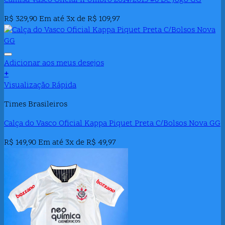
Camisa Vasco Oficial II Umbro 2014/2015 #6 De Jogo GG
R$
329,90
Em até 3x de
R$
109,97
Adicionar aos meus desejos
+
Visualização Rápida
Times Brasileiros
Calça do Vasco Oficial Kappa Piquet Preta C/Bolsos Nova GG
R$
149,90
Em até 3x de
R$
49,97