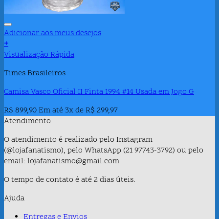
Adicionar aos meus desejos
+
Visualização Rápida
Times Brasileiros
Camisa Vasco Oficial II Finta 1994 #14 Usada em Jogo G
R$
899,90
Em até 3x de
R$
299,97
Atendimento
O atendimento é realizado pelo Instagram
(@lojafanatismo), pelo WhatsApp (21 97743-3792) ou pelo
email: lojafanatismo@gmail.com
O tempo de contato é até 2 dias úteis.
Ajuda
Entregas e Envios