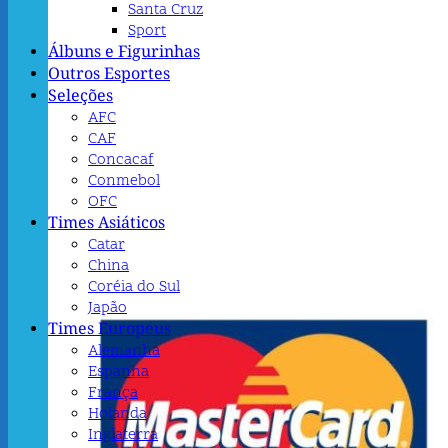
Santa Cruz
Sport
Álbuns e Figurinhas
Outros Esportes
Seleções
AFC
CAF
Concacaf
Conmebol
OFC
Times Asiáticos
Catar
China
Coréia do Sul
Japão
Times Europeus
Alemanha
Espanha
França
Holanda
Inglaterra