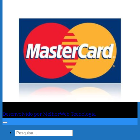
Fanatismo
Desenvolvido por MelhorWeb Tecnologia
Pesquisar
por: