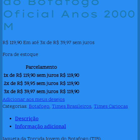
do Botafogo
Oficial Anos 2000
M
R$
119,90
Em até 3x de
R$
39,97
sem juros
Fora de estoque
Parcelamento
1x de
R$
119,90
sem juros
R$
119,90
2x de
R$
59,95
sem juros
R$
119,90
3x de
R$
39,97
sem juros
R$
119,90
Adicionar aos meus desejos
Categorias:
Botafogo
,
Times Brasileiros
,
Times Cariocas
Descrição
Informação adicional
Jaqueta da Torcida Jovem do Botafogo (TJB).