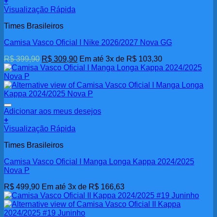
+
Visualização Rápida
Times Brasileiros
Camisa Vasco Oficial I Nike 2026/2027 Nova GG
O
O
R$
399,90
R$
309,90
Em até 3x de
R$
103,30
preço
preço
original
atual
era:
é:
R$ 399,90.
R$ 309,90.
Adicionar aos meus desejos
+
Visualização Rápida
Times Brasileiros
Camisa Vasco Oficial I Manga Longa Kappa 2024/2025
Nova P
R$
499,90
Em até 3x de
R$
166,63