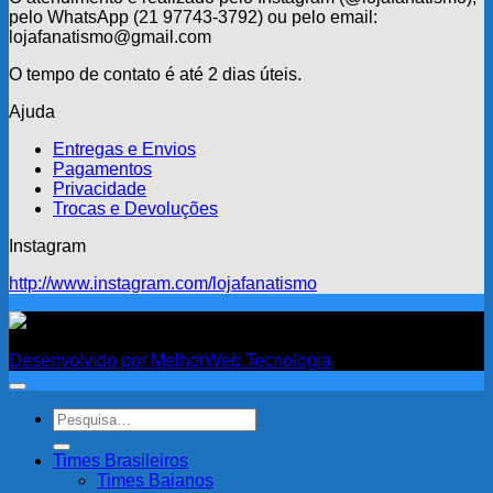
pelo WhatsApp (21 97743-3792) ou pelo email:
lojafanatismo@gmail.com
O tempo de contato é até 2 dias úteis.
Ajuda
Entregas e Envios
Pagamentos
Privacidade
Trocas e Devoluções
Instagram
http://www.instagram.com/lojafanatismo
Fanatismo
Desenvolvido por MelhorWeb Tecnologia
Pesquisar
por:
Times Brasileiros
Times Baianos