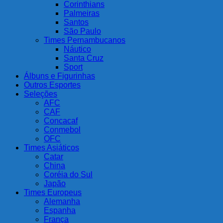
Corinthians
Palmeiras
Santos
São Paulo
Times Pernambucanos
Náutico
Santa Cruz
Sport
Álbuns e Figurinhas
Outros Esportes
Seleções
AFC
CAF
Concacaf
Conmebol
OFC
Times Asiáticos
Catar
China
Coréia do Sul
Japão
Times Europeus
Alemanha
Espanha
França