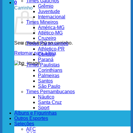
Times Gaúchos
0
Grêmio
Carrinho
Juventude
Internacional
Times Mineiros
América-MG
Atlético-MG
Cruzeiro
Sem produto(s) no carrinho.
Times Paranaenses
Athletico-PR
Retornar para a loja
Coritiba
Paraná
Times Paulistas
Corinthians
Palmeiras
Santos
São Paulo
Times Pernambucanos
Náutico
Santa Cruz
Sport
Álbuns e Figurinhas
Outros Esportes
Seleções
AFC