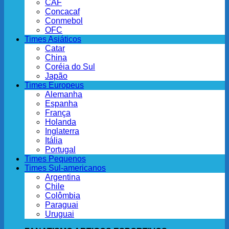
CAF
Concacaf
Conmebol
OFC
Times Asiáticos
Catar
China
Coréia do Sul
Japão
Times Europeus
Alemanha
Espanha
França
Holanda
Inglaterra
Itália
Portugal
Times Pequenos
Times Sul-americanos
Argentina
Chile
Colômbia
Paraguai
Uruguai