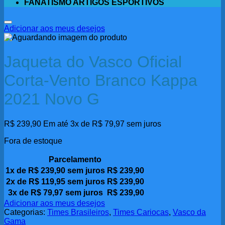
FANATISMO ARTIGOS ESPORTIVOS
Adicionar aos meus desejos
Jaqueta do Vasco Oficial
Corta-Vento Branco Kappa
2021 Novo G
R$
239,90
Em até 3x de
R$
79,97
sem juros
Fora de estoque
Parcelamento
1x de
R$
239,90
sem juros
R$
239,90
2x de
R$
119,95
sem juros
R$
239,90
3x de
R$
79,97
sem juros
R$
239,90
Adicionar aos meus desejos
Categorias:
Times Brasileiros
,
Times Cariocas
,
Vasco da
Gama