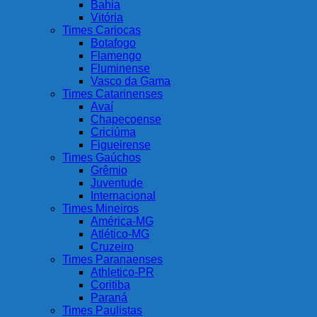
Bahia
Vitória
Times Cariocas
Botafogo
Flamengo
Fluminense
Vasco da Gama
Times Catarinenses
Avaí
Chapecoense
Criciúma
Figueirense
Times Gaúchos
Grêmio
Juventude
Internacional
Times Mineiros
América-MG
Atlético-MG
Cruzeiro
Times Paranaenses
Athletico-PR
Coritiba
Paraná
Times Paulistas