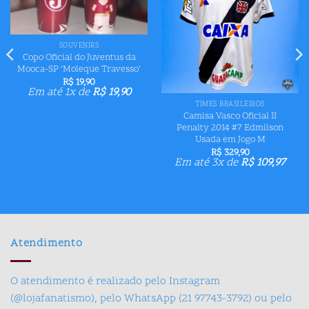
desejos
desejos
SOUVENIRS
Copo Oficial do Juventus da
Mooca-SP ‘Moleque Travesso’
R$
19,90
Em até 1x de
R$
19,90
TIMES BRASILEIROS
Camisa Vasco Oficial II
Penalty 2014 #7 Edmilson
Usada em Jogo M
R$
329,90
Em até 3x de
R$
109,97
Atendimento
O atendimento é realizado pelo Instagram
(@lojafanatismo), pelo WhatsApp (21 97743-3792) ou pelo