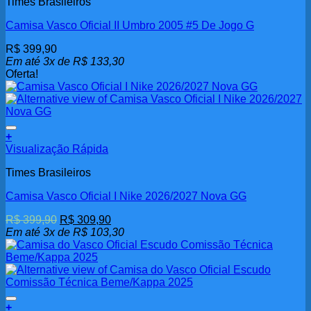
Times Brasileiros
Camisa Vasco Oficial II Umbro 2005 #5 De Jogo G
R$
399,90
Em até 3x de
R$
133,30
Oferta!
Adicionar aos meus desejos
+
Visualização Rápida
Times Brasileiros
Camisa Vasco Oficial I Nike 2026/2027 Nova GG
O
O
R$
399,90
R$
309,90
preço
preço
Em até 3x de
R$
103,30
original
atual
era:
é:
R$ 399,90.
R$ 309,90.
Adicionar aos meus desejos
+