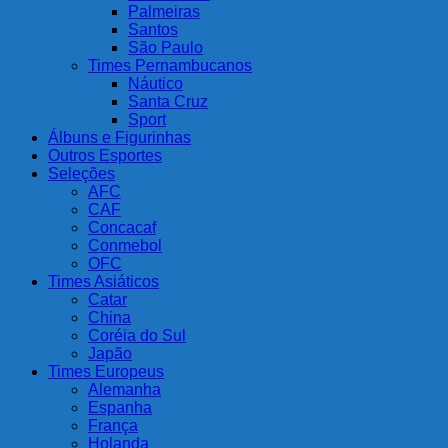
Palmeiras
Santos
São Paulo
Times Pernambucanos
Náutico
Santa Cruz
Sport
Álbuns e Figurinhas
Outros Esportes
Seleções
AFC
CAF
Concacaf
Conmebol
OFC
Times Asiáticos
Catar
China
Coréia do Sul
Japão
Times Europeus
Alemanha
Espanha
França
Holanda