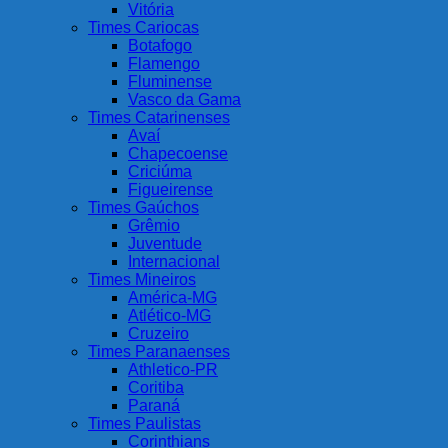
Vitória
Times Cariocas
Botafogo
Flamengo
Fluminense
Vasco da Gama
Times Catarinenses
Avaí
Chapecoense
Criciúma
Figueirense
Times Gaúchos
Grêmio
Juventude
Internacional
Times Mineiros
América-MG
Atlético-MG
Cruzeiro
Times Paranaenses
Athletico-PR
Coritiba
Paraná
Times Paulistas
Corinthians