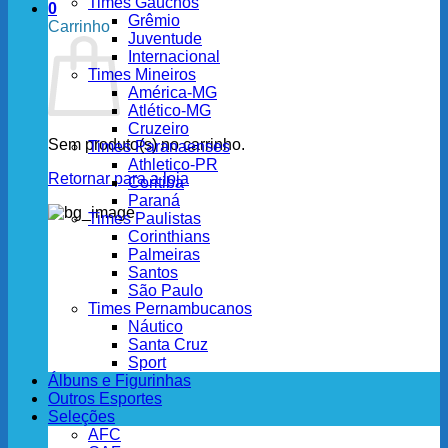
Times Gaúchos
0
Grêmio
Carrinho
Juventude
Internacional
Times Mineiros
América-MG
Atlético-MG
Cruzeiro
Sem produto(s) no carrinho.
Times Paranaenses
Athletico-PR
Retornar para a loja
Coritiba
Paraná
Times Paulistas
Corinthians
Palmeiras
Santos
São Paulo
Times Pernambucanos
Náutico
Santa Cruz
Sport
Álbuns e Figurinhas
Outros Esportes
Seleções
AFC