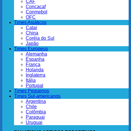
CAF
Concacaf
Conmebol
OFC
Times Asiáticos
Catar
China
Coréia do Sul
Japão
Times Europeus
Alemanha
Espanha
França
Holanda
Inglaterra
Itália
Portugal
Times Pequenos
Times Sul-americanos
Argentina
Chile
Colômbia
Paraguai
Uruguai