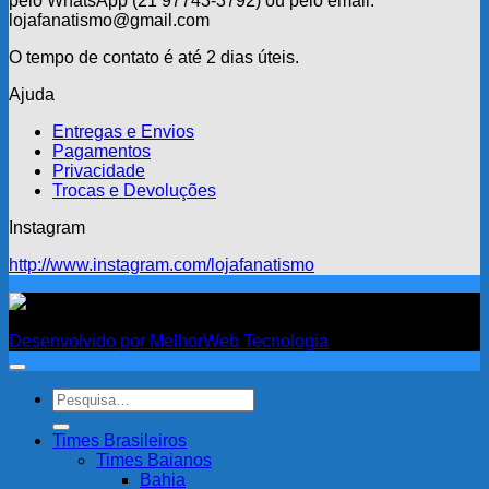
pelo WhatsApp (21 97743-3792) ou pelo email:
lojafanatismo@gmail.com
O tempo de contato é até 2 dias úteis.
Ajuda
Entregas e Envios
Pagamentos
Privacidade
Trocas e Devoluções
Instagram
http://www.instagram.com/lojafanatismo
Fanatismo
Desenvolvido por MelhorWeb Tecnologia
Pesquisar
por:
Times Brasileiros
Times Baianos
Bahia