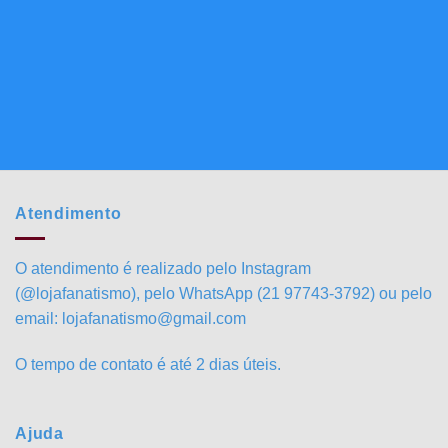
Atendimento
O atendimento é realizado pelo Instagram
(@lojafanatismo), pelo WhatsApp (21 97743-3792) ou pelo
email: lojafanatismo@gmail.com
O tempo de contato é até 2 dias úteis.
Ajuda