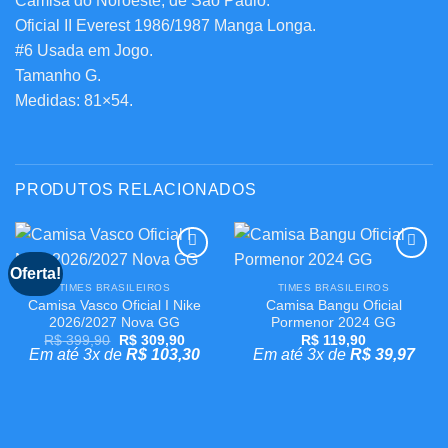
Camisa do Noroeste, de São Paulo.
Oficial II Everest 1986/1987 Manga Longa.
#6 Usada em Jogo.
Tamanho G.
Medidas: 81×54.
PRODUTOS RELACIONADOS
Oferta!
Adicionar
Adicionar
aos
aos
TIMES BRASILEIROS
TIMES BRASILEIROS
meus
meus
Camisa Vasco Oficial I Nike
Camisa Bangu Oficial
desejos
desejos
2026/2027 Nova GG
Pormenor 2024 GG
O
O
R$
399,90
R$
309,90
R$
119,90
preço
preço
Em até 3x de
R$
103,30
Em até 3x de
R$
39,97
original
atual
era:
é:
R$ 399,90.
R$ 309,90.