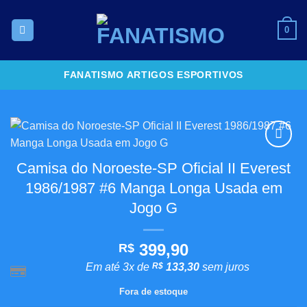
Skip
to
0
content
FANATISMO ARTIGOS ESPORTIVOS
Adicionar
Camisa do Noroeste-SP Oficial II Everest
aos
1986/1987 #6 Manga Longa Usada em
meus
desejos
Jogo G
399,90
R$
Em até 3x de
R$
133,30
sem juros
Fora de estoque