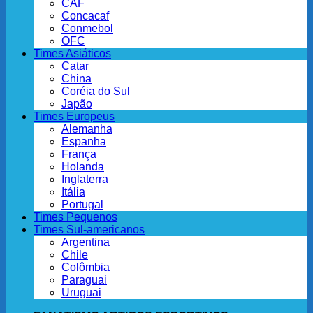
CAF
Concacaf
Conmebol
OFC
Times Asiáticos
Catar
China
Coréia do Sul
Japão
Times Europeus
Alemanha
Espanha
França
Holanda
Inglaterra
Itália
Portugal
Times Pequenos
Times Sul-americanos
Argentina
Chile
Colômbia
Paraguai
Uruguai