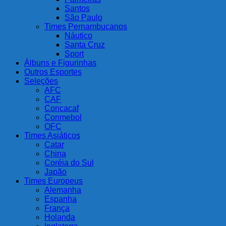
Santos
São Paulo
Times Pernambucanos
Náutico
Santa Cruz
Sport
Álbuns e Figurinhas
Outros Esportes
Seleções
AFC
CAF
Concacaf
Conmebol
OFC
Times Asiáticos
Catar
China
Coréia do Sul
Japão
Times Europeus
Alemanha
Espanha
França
Holanda