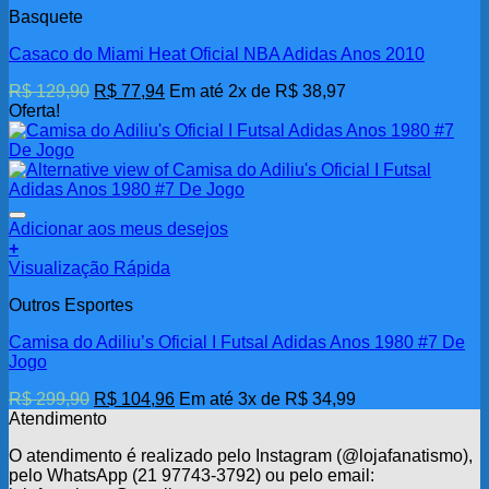
Basquete
Casaco do Miami Heat Oficial NBA Adidas Anos 2010
O
O
R$
129,90
R$
77,94
Em até 2x de
R$
38,97
preço
preço
Oferta!
original
atual
era:
é:
R$ 129,90.
R$ 77,94.
Adicionar aos meus desejos
+
Visualização Rápida
Outros Esportes
Camisa do Adiliu’s Oficial I Futsal Adidas Anos 1980 #7 De
Jogo
O
O
R$
299,90
R$
104,96
Em até 3x de
R$
34,99
preço
preço
Atendimento
original
atual
O atendimento é realizado pelo Instagram (@lojafanatismo),
era:
é:
pelo WhatsApp (21 97743-3792) ou pelo email:
R$ 299,90.
R$ 104,96.