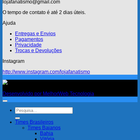
lojafanatismo@gmail.com
O tempo de contato é até 2 dias úteis.
Ajuda
Entregas e Envios
Pagamentos
Privacidade
Trocas e Devoluções
Instagram
http://www.instagram.com/lojafanatismo
Fanatismo
Desenvolvido por MelhorWeb Tecnologia
Pesquisar
por:
Times Brasileiros
Times Baianos
Bahia
Vitória