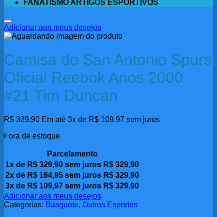
FANATISMO ARTIGOS ESPORTIVOS
Adicionar aos meus desejos
Camisa do San Antonio Spurs
Oficial Reebok Anos 2000
#21 Tim Duncan
R$
329,90
Em até 3x de
R$
109,97
sem juros
Fora de estoque
Parcelamento
1x de
R$
329,90
sem juros
R$
329,90
2x de
R$
164,95
sem juros
R$
329,90
3x de
R$
109,97
sem juros
R$
329,90
Adicionar aos meus desejos
Categorias:
Basquete
,
Outros Esportes