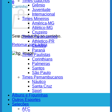
Times Gaúchos
0
Grêmio
Carrinho
Juventude
Internacional
Times Mineiros
América-MG
Atlético-MG
Cruzeiro
Sem produto(s) no carrinho.
Times Paranaenses
Athletico-PR
Retornar para a loja
Coritiba
Paraná
Times Paulistas
Corinthians
Palmeiras
Santos
São Paulo
Times Pernambucanos
Náutico
Santa Cruz
Sport
Álbuns e Figurinhas
Outros Esportes
Seleções
AFC