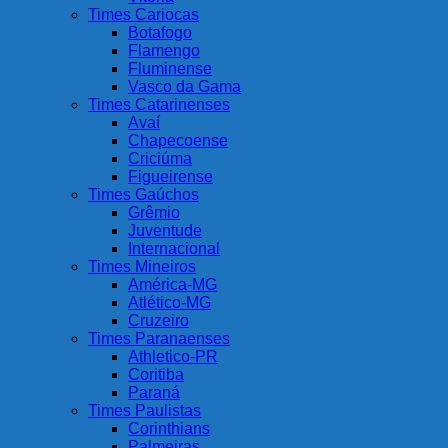
Times Cariocas
Botafogo
Flamengo
Fluminense
Vasco da Gama
Times Catarinenses
Avaí
Chapecoense
Criciúma
Figueirense
Times Gaúchos
Grêmio
Juventude
Internacional
Times Mineiros
América-MG
Atlético-MG
Cruzeiro
Times Paranaenses
Athletico-PR
Coritiba
Paraná
Times Paulistas
Corinthians
Palmeiras