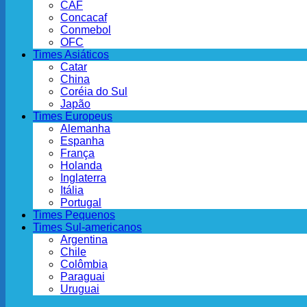
CAF
Concacaf
Conmebol
OFC
Times Asiáticos
Catar
China
Coréia do Sul
Japão
Times Europeus
Alemanha
Espanha
França
Holanda
Inglaterra
Itália
Portugal
Times Pequenos
Times Sul-americanos
Argentina
Chile
Colômbia
Paraguai
Uruguai