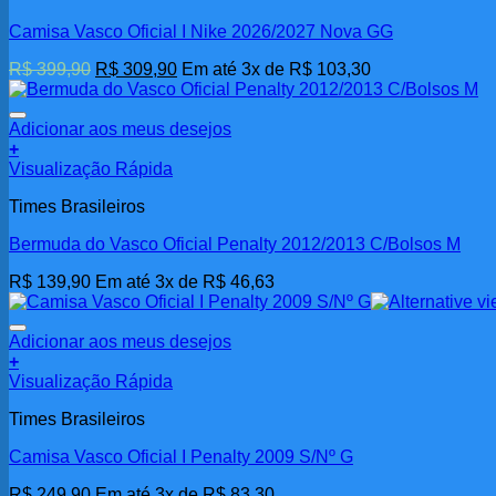
Camisa Vasco Oficial I Nike 2026/2027 Nova GG
O
O
R$
399,90
R$
309,90
Em até 3x de
R$
103,30
preço
preço
original
atual
era:
é:
Adicionar aos meus desejos
R$ 399,90.
R$ 309,90.
+
Visualização Rápida
Times Brasileiros
Bermuda do Vasco Oficial Penalty 2012/2013 C/Bolsos M
R$
139,90
Em até 3x de
R$
46,63
Adicionar aos meus desejos
+
Visualização Rápida
Times Brasileiros
Camisa Vasco Oficial I Penalty 2009 S/Nº G
R$
249,90
Em até 3x de
R$
83,30