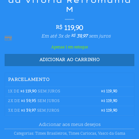
da Vitória Retromania
M
119,90
R$
Em até 3x de
39,97
sem juros
R$
Apenas 1 em estoque
ADICIONAR AO CARRINHO
PARCELAMENTO
1X DE
119,90
SEM JUROS
119,90
R$
R$
2X DE
59,95
SEM JUROS
119,90
R$
R$
3X DE
39,97
SEM JUROS
119,90
R$
R$
Adicionar aos meus desejos
Categorias:
Times Brasileiros
,
Times Cariocas
,
Vasco da Gama