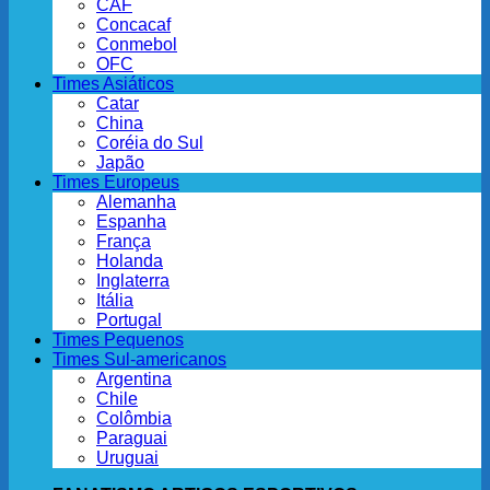
CAF
Concacaf
Conmebol
OFC
Times Asiáticos
Catar
China
Coréia do Sul
Japão
Times Europeus
Alemanha
Espanha
França
Holanda
Inglaterra
Itália
Portugal
Times Pequenos
Times Sul-americanos
Argentina
Chile
Colômbia
Paraguai
Uruguai