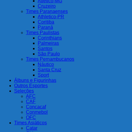
Atlético-MG
Cruzeiro
Times Paranaenses
Athletico-PR
Coritiba
Paraná
Times Paulistas
Corinthians
Palmeiras
Santos
São Paulo
Times Pernambucanos
Náutico
Santa Cruz
Sport
Álbuns e Figurinhas
Outros Esportes
Seleções
AFC
CAF
Concacaf
Conmebol
OFC
Times Asiáticos
Catar