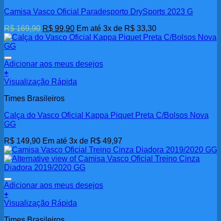
Camisa Vasco Oficial Paradesporto DrySports 2023 G
O
O
R$
169,90
R$
99,90
Em até 3x de
R$
33,30
preço
preço
original
atual
era:
é:
R$ 169,90.
R$ 99,90.
Adicionar aos meus desejos
+
Visualização Rápida
Times Brasileiros
Calça do Vasco Oficial Kappa Piquet Preta C/Bolsos Nova
GG
R$
149,90
Em até 3x de
R$
49,97
Adicionar aos meus desejos
+
Visualização Rápida
Times Brasileiros