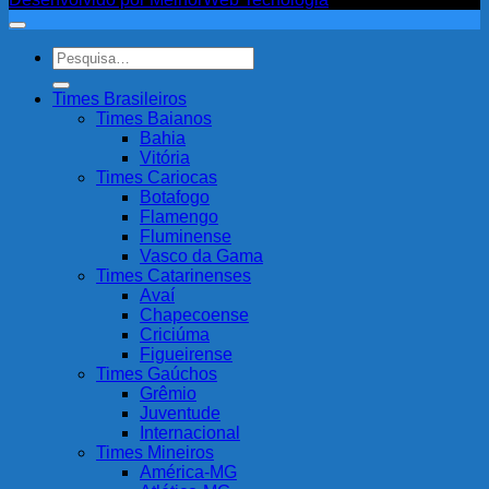
Pesquisar
por:
Times Brasileiros
Times Baianos
Bahia
Vitória
Times Cariocas
Botafogo
Flamengo
Fluminense
Vasco da Gama
Times Catarinenses
Avaí
Chapecoense
Criciúma
Figueirense
Times Gaúchos
Grêmio
Juventude
Internacional
Times Mineiros
América-MG