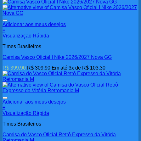
Adicionar aos meus desejos
+
Visualização Rápida
Times Brasileiros
Camisa Vasco Oficial I Nike 2026/2027 Nova GG
O
O
R$
399,90
R$
309,90
Em até 3x de
R$
103,30
preço
preço
original
atual
era:
é:
R$ 399,90.
R$ 309,90.
Adicionar aos meus desejos
+
Visualização Rápida
Times Brasileiros
Camisa do Vasco Oficial Retrô Expresso da Vitória
Retromania M