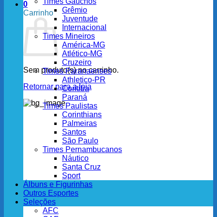
Times Gaúchos
0
Grêmio
Carrinho
Juventude
Internacional
Times Mineiros
América-MG
Atlético-MG
Cruzeiro
Sem produto(s) no carrinho.
Times Paranaenses
Athletico-PR
Retornar para a loja
Coritiba
Paraná
Times Paulistas
Corinthians
Palmeiras
Santos
São Paulo
Times Pernambucanos
Náutico
Santa Cruz
Sport
Álbuns e Figurinhas
Outros Esportes
Seleções
AFC