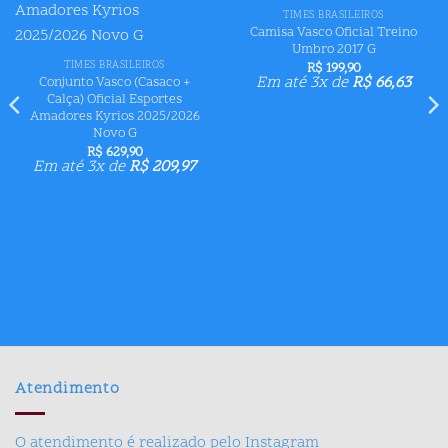
aos meus
aos meus
TIMES BRASILEIROS
desejos
desejos
Camisa Vasco Oficial Treino
Umbro 2017 G
TIMES BRASILEIROS
R$
199,90
Em até 3x de
R$
66,63
Conjunto Vasco (Casaco +
Calça) Oficial Esportes
Amadores Kyrios 2025/2026
Novo G
R$
629,90
Em até 3x de
R$
209,97
Atendimento
O atendimento é realizado pelo Instagram