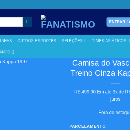
ENTRAR /
RINHAS
OUTROS ESPORTES
SELEÇÕES
TIMES ASIÁTICOS
CANOS
Camisa do Vasco
Treino Cinza Ka
Adicionar
aos
meus
R$
499,90
Em até 3x de
R
desejos
juros
Fora de estoqu
PARCELAMENTO