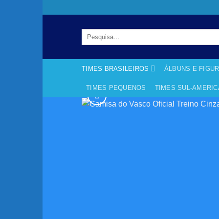
Skip
to
content
Pesquisar
por:
TIMES BRASILEIROS
ÁLBUNS E FIGU
TIMES PEQUENOS
TIMES SUL-AMERI