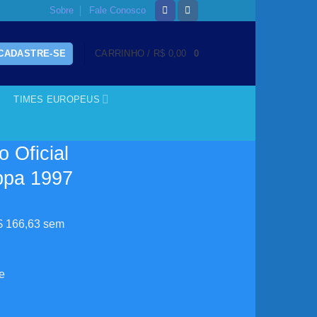
Sobre
Fale Conosco
 CADASTRE-SE
CARRINHO /
R$
0,00
0
TIMES EUROPEUS
 Oficial
ppa 1997
$
166,63
sem
e