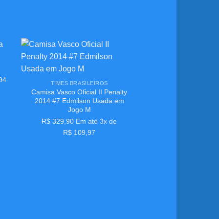
ar
Adicionar
+
aos
994
meus
TIMES BRASILEIROS
s
desejos
Camisa Vasco Oficial II Penalty
2014 #7 Edmilson Usada em
Jogo M
R$
329,90
Em até 3x de
R$
109,97
+
TIMES BRASIL
Camisa Vasco Oficia
2007 #6 Usada e
R$
329,90
Em at
R$
109,9