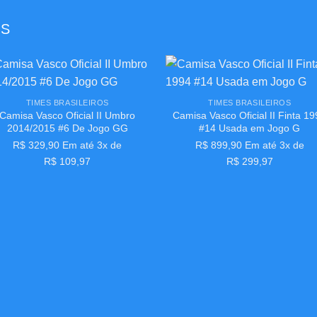
OS
+
Adicionar
Adicion
TIMES BRASILEIROS
TIMES BRASILEIROS
aos
aos
Camisa Vasco Oficial II Umbro
Camisa Vasco Oficial II Finta 1
meus
meus
desejos
desejo
2014/2015 #6 De Jogo GG
#14 Usada em Jogo G
R$
329,90
Em até 3x de
R$
899,90
Em até 3x de
R$
109,97
R$
299,97