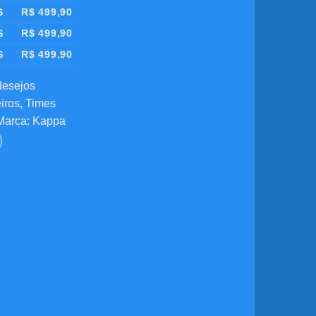
S
R$
499,90
S
R$
499,90
S
R$
499,90
desejos
iros
,
Times
Marca:
Kappa