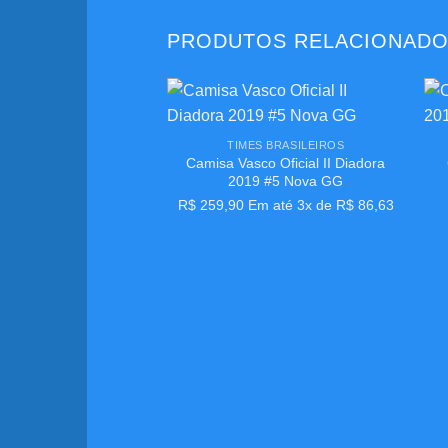
PRODUTOS RELACIONAD
+
+
Adicionar
TIMES BRASILEIROS
aos
Camisa Vasco Oficial II Diadora
meus
desejos
2019 #5 Nova GG
R$
259,90
Em até 3x de
R$
86,63