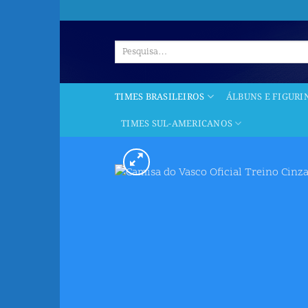
Skip
to
content
Pesquisar
por:
TIMES BRASILEIROS
ÁLBUNS E FIGURI
TIMES SUL-AMERICANOS