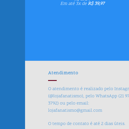
Em até 3x de
R$
39,97
Atendimento
O atendimento é realizado pelo Insta
(@lojafanatismo), pelo WhatsApp (21 9
3792) ou pelo email:
lojafanatismo@gmail.com
O tempo de contato é até 2 dias úteis.