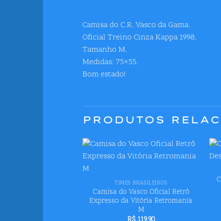
Camisa do C.R. Vasco da Gama.
Oficial Treino Cinza Kappa 1998.
Tamanho M.
Medidas: 75×55.
Bom estado!
PRODUTOS RELA
Adicionar
+
aos meus
C
desejos
TIMES BRASILEIROS
Camisa do Vasco Oficial Retrô
Expresso da Vitória Retromania
M
R$
119,90