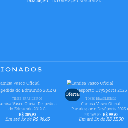
DESCRIÇÃO
INFORMAÇÃO ADICIONAL
CIONADOS
+
+
Oferta!
Adicionar
Adicion
TIMES BRASILEIROS
TIMES BRASILEIROS
aos meus
aos me
amisa Vasco Oficial Despedida
Camisa Vasco Oficial
desejos
desejo
do Edmundo 2012 G
Paradesporto DrySports 2023
O
O
R$
289,90
R$
169,90
R$
99,90
preço
preço
Em até 3x de
R$
96,63
Em até 3x de
R$
33,30
original
atual
era:
é: