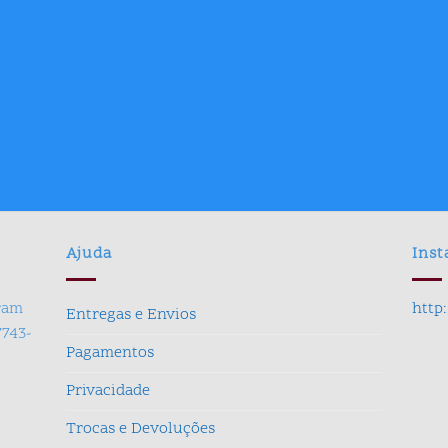
R$ 169,90.
R$ 99,
Ajuda
Ins
gram
http
Entregas e Envios
7743-
Pagamentos
Privacidade
Trocas e Devoluções