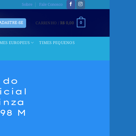
Sobre
Fale Conosco
CARRINHO /
R$
0,00
CADASTRE-SE
0
IMES EUROPEUS
TIMES PEQUENOS
 do
icial
inza
98 M