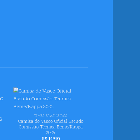
ar
Adicionar
+
us
aos meus
s
desejos
TIMES BRASILEIROS
 G
Camisa do Vasco Oficial Escudo
Comissão Técnica Beme/Kappa
2025
R$
149,90