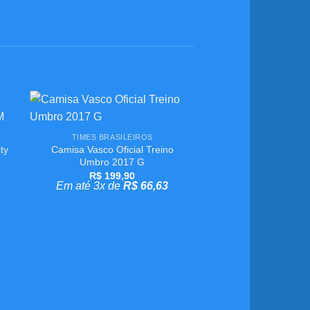
+
ar
Adicionar
TIMES BRASILEIROS
aos
ty
Camisa Vasco Oficial Treino
meus
s
desejos
Umbro 2017 G
R$
199,90
Em até 3x de
R$
66,63
+
TIMES BRASIL
Macaquinho Vasco O
VG 2001/2002 