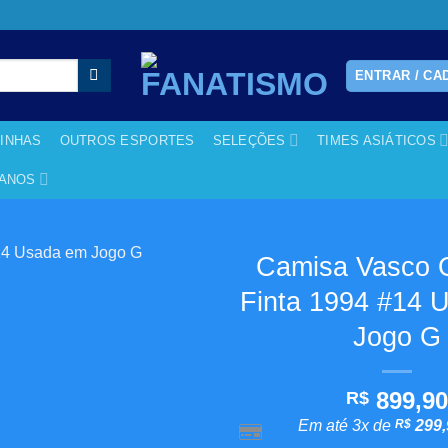
ENTRAR / CA
RINHAS
OUTROS ESPORTES
SELEÇÕES
TIMES ASIÁTICOS
CANOS
Camisa Vasco Of
Finta 1994 #14 
Adicionar
aos
Jogo G
meus
desejos
899,9
R$
Em até 3x de
R$
299,