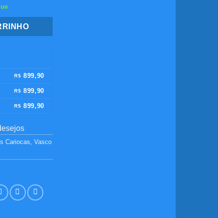
que
RRINHO
899,90
R$
899,90
R$
899,90
R$
desejos
s Cariocas
,
Vasco