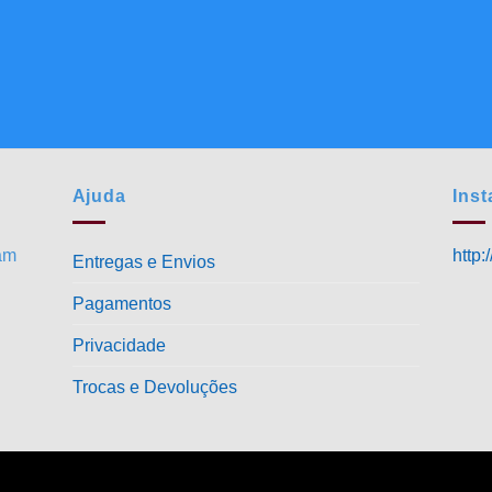
Ajuda
Ins
ram
http
Entregas e Envios
Pagamentos
Privacidade
Trocas e Devoluções