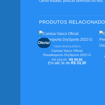
Ótimo estado, poucas bolinhas ou fios.
PRODUTOS RELACIONAD
+
Oferta!
Adicionar
TIMES BRASILEIROS
aos
Camisa Vasco Oficial
meus
desejos
Paradesporto DrySports 2023 G
O
O
R$
169,90
R$
99,90
preço
preço
Em até 3x de
R$
33,30
original
atual
era:
é:
R$ 169,90.
R$ 99,90.