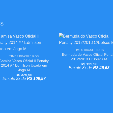
OS
+
Adicionar
Adicion
+
TIMES BRASILEIROS
aos
aos
Bermuda do Vasco Oficial Penal
meus
meus
TIMES BRASILEIROS
desejos
desejo
2012/2013 C/Bolsos M
Camisa Vasco Oficial II Penalty
R$
139,90
2014 #7 Edmilson Usada em
Em até 3x de
R$
46,63
Jogo M
R$
329,90
Em até 3x de
R$
109,97