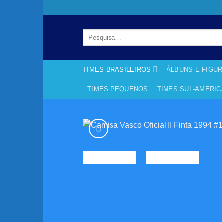
Skip
to
content
Pesquisar
por:
TIMES BRASILEIROS
ÁLBUNS E FIGU
TIMES PEQUENOS
TIMES SUL-AMERI