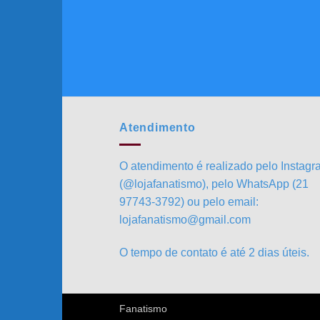
Atendimento
O atendimento é realizado pelo Instag
(@lojafanatismo), pelo WhatsApp (21
97743-3792) ou pelo email:
lojafanatismo@gmail.com
O tempo de contato é até 2 dias úteis.
Fanatismo