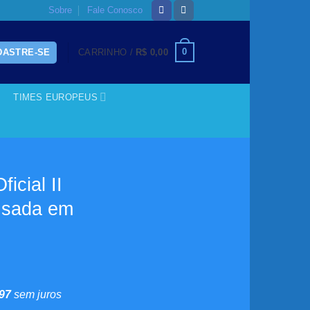
Sobre
Fale Conosco
0
DASTRE-SE
CARRINHO /
R$
0,00
TIMES EUROPEUS
icial II
Usada em
0
97
sem juros